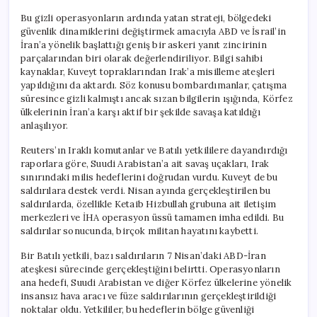
Bu gizli operasyonların ardında yatan strateji, bölgedeki
güvenlik dinamiklerini değiştirmek amacıyla ABD ve İsrail’in
İran’a yönelik başlattığı geniş bir askeri yanıt zincirinin
parçalarından biri olarak değerlendiriliyor. Bilgi sahibi
kaynaklar, Kuveyt topraklarından Irak’a misilleme ateşleri
yapıldığını da aktardı. Söz konusu bombardımanlar, çatışma
süresince gizli kalmıştı ancak sızan bilgilerin ışığında, Körfez
ülkelerinin İran’a karşı aktif bir şekilde savaşa katıldığı
anlaşılıyor.
Reuters’ın Iraklı komutanlar ve Batılı yetkililere dayandırdığı
raporlara göre, Suudi Arabistan’a ait savaş uçakları, Irak
sınırındaki milis hedeflerini doğrudan vurdu. Kuveyt de bu
saldırılara destek verdi. Nisan ayında gerçekleştirilen bu
saldırılarda, özellikle Ketaib Hizbullah grubuna ait iletişim
merkezleri ve İHA operasyon üssü tamamen imha edildi. Bu
saldırılar sonucunda, birçok militan hayatını kaybetti.
Bir Batılı yetkili, bazı saldırıların 7 Nisan’daki ABD-İran
ateşkesi sürecinde gerçekleştiğini belirtti. Operasyonların
ana hedefi, Suudi Arabistan ve diğer Körfez ülkelerine yönelik
insansız hava aracı ve füze saldırılarının gerçekleştirildiği
noktalar oldu. Yetkililer, bu hedeflerin bölge güvenliği