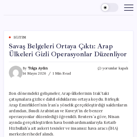
Skip
to
content
EĞITIM
Savaş Belgeleri Ortaya Çıktı: Arap
Ülkeleri Gizli Operasyonlar Düzenliyor
Savaş
By
Tolga Aydın
yorumlar kapalı
Belgeleri
14 Mayıs 2026
1 Min Read
Ortaya
Çıktı:
Arap
Son dönemdeki gelişmeler, Arap ülkelerinin Irak’taki
Ülkeleri
çatışmalara gizlice dahil olduklarını ortaya koydu. Birleşik
Gizli
Operasyonlar
Arap Emirlikleri’nin İran’a yönelik gerçekleştirdiği saldırıların
Düzenliyor
ardından, Suudi Arabistan ve Kuveyt’in de benzer
için
operasyonlar düzenlediği öğrenildi. Reuters’a göre, Nisan
ayında gerçekleştirilen hava bombardımanlarıyla Ketaib
Hizbullah’a ait askeri tesisler ve insansız hava aracı (İHA)
merkezleri hedef alındı.