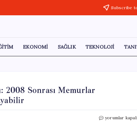
Subscribe t
ĞİTİM
EKONOMİ
SAĞLIK
TEKNOLOJİ
TANI
: 2008 Sonrası Memurlar
yabilir
SGK
yorumlar kapal
Uzmanından
Önemli
Uyarı: