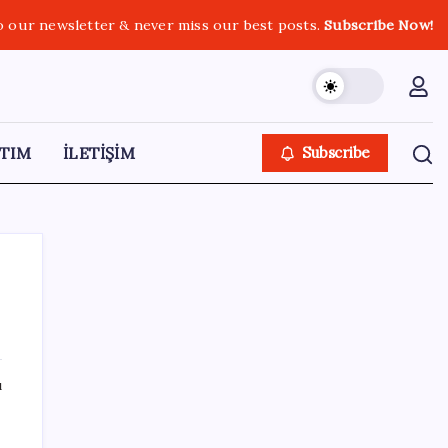
o our newsletter & never miss our best posts.
Subscribe Now!
TIM
İLETİŞİM
Subscribe
SON YAZILAR
ı
Türk şirketinden Avrupa’ya kritik yatırım:
Yeni şirket resmen kuruldu