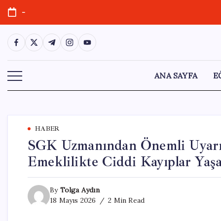
Skip
-
to
content
https://www.facebook.com/
https://twitter.com/
https://t.me/
https://www.instagram.com/
https://youtube.com/
ANA SAYFA
E
HABER
SGK Uzmanından Önemli Uyarı
Emeklilikte Ciddi Kayıplar Yaşa
By
Tolga Aydın
18 Mayıs 2026
2 Min Read