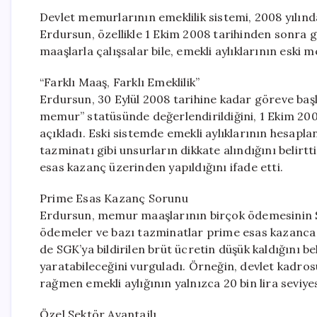
Devlet memurlarının emeklilik sistemi, 2008 yılın
Erdursun, özellikle 1 Ekim 2008 tarihinden sonra
maaşlarla çalışsalar bile, emekli aylıklarının eski
“Farklı Maaş, Farklı Emeklilik”
Erdursun, 30 Eylül 2008 tarihine kadar göreve baş
memur” statüsünde değerlendirildiğini, 1 Ekim 2008
açıkladı. Eski sistemde emekli aylıklarının hesa
tazminatı gibi unsurların dikkate alındığını belir
esas kazanç üzerinden yapıldığını ifade etti.
Prime Esas Kazanç Sorunu
Erdursun, memur maaşlarının birçok ödemesinin SG
ödemeler ve bazı tazminatlar prime esas kazanc
de SGK’ya bildirilen brüt ücretin düşük kaldığını be
yaratabileceğini vurguladı. Örneğin, devlet kadros
rağmen emekli aylığının yalnızca 20 bin lira seviyes
Özel Sektör Avantajlı