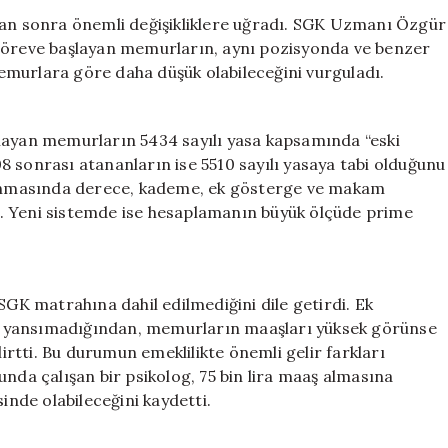
2008
dan sonra önemli değişikliklere uğradı. SGK Uzmanı Özgür
Sonrası
 göreve başlayan memurların, aynı pozisyonda ve benzer
Memurlar
 memurlara göre daha düşük olabileceğini vurguladı.
Emeklilikte
Ciddi
Kayıplar
layan memurların 5434 sayılı yasa kapsamında “eski
Yaşayabilir
 sonrası atananların ise 5510 sayılı yasaya tabi olduğunu
için
planmasında derece, kademe, ek gösterge ve makam
tti. Yeni sistemde ise hesaplamanın büyük ölçüde prime
K matrahına dahil edilmediğini dile getirdi. Ek
a yansımadığından, memurların maaşları yüksek görünse
lirtti. Bu durumun emeklilikte önemli gelir farkları
unda çalışan bir psikolog, 75 bin lira maaş almasına
inde olabileceğini kaydetti.