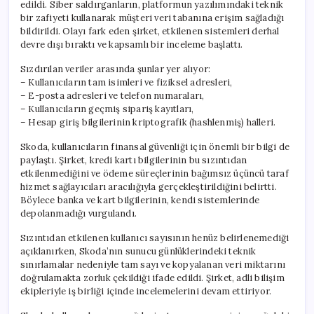
edildi. Siber saldırganların, platformun yazılımındaki teknik
bir zafiyeti kullanarak müşteri veri tabanına erişim sağladığı
bildirildi. Olayı fark eden şirket, etkilenen sistemleri derhal
devre dışı bıraktı ve kapsamlı bir inceleme başlattı.
Sızdırılan veriler arasında şunlar yer alıyor:
– Kullanıcıların tam isimleri ve fiziksel adresleri,
– E-posta adresleri ve telefon numaraları,
– Kullanıcıların geçmiş sipariş kayıtları,
– Hesap giriş bilgilerinin kriptografik (hashlenmiş) halleri.
Skoda, kullanıcıların finansal güvenliği için önemli bir bilgi de
paylaştı. Şirket, kredi kartı bilgilerinin bu sızıntıdan
etkilenmediğini ve ödeme süreçlerinin bağımsız üçüncü taraf
hizmet sağlayıcıları aracılığıyla gerçekleştirildiğini belirtti.
Böylece banka ve kart bilgilerinin, kendi sistemlerinde
depolanmadığı vurgulandı.
Sızıntıdan etkilenen kullanıcı sayısının henüz belirlenemediği
açıklanırken, Skoda’nın sunucu günlüklerindeki teknik
sınırlamalar nedeniyle tam sayı ve kopyalanan veri miktarını
doğrulamakta zorluk çekildiği ifade edildi. Şirket, adli bilişim
ekipleriyle iş birliği içinde incelemelerini devam ettiriyor.