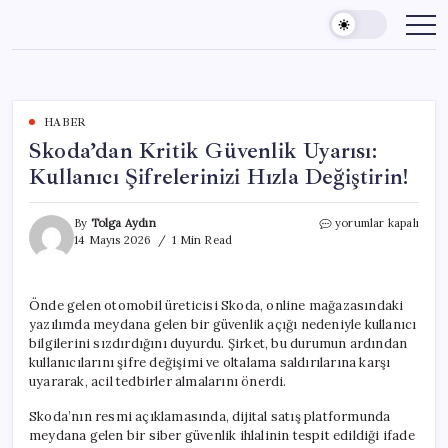
Skip
to
content
HABER
Skoda’dan Kritik Güvenlik Uyarısı:
Kullanıcı Şifrelerinizi Hızla Değiştirin!
Skoda’dan
By
Tolga Aydın
yorumlar kapalı
Kritik
14 Mayıs 2026
1 Min Read
Güvenlik
Uyarısı:
Kullanıcı
Önde gelen otomobil üreticisi Skoda, online mağazasındaki
Şifrelerinizi
yazılımda meydana gelen bir güvenlik açığı nedeniyle kullanıcı
Hızla
Değiştirin!
bilgilerini sızdırdığını duyurdu. Şirket, bu durumun ardından
için
kullanıcılarını şifre değişimi ve oltalama saldırılarına karşı
uyararak, acil tedbirler almalarını önerdi.
Skoda’nın resmi açıklamasında, dijital satış platformunda
meydana gelen bir siber güvenlik ihlalinin tespit edildiği ifade