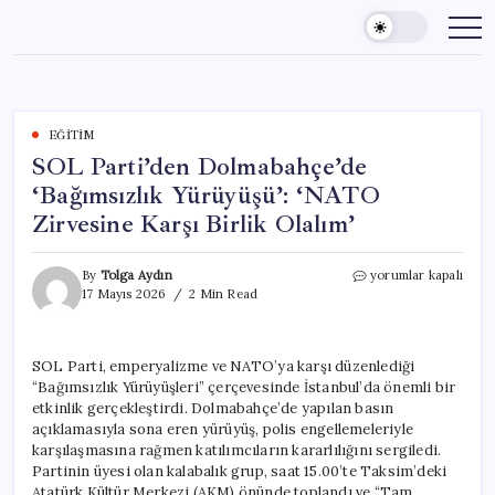
Skip
to
content
EĞITIM
SOL Parti’den Dolmabahçe’de
‘Bağımsızlık Yürüyüşü’: ‘NATO
Zirvesine Karşı Birlik Olalım’
SOL
By
Tolga Aydın
yorumlar kapalı
Parti’den
17 Mayıs 2026
2 Min Read
Dolmabahçe’de
‘Bağımsızlık
Yürüyüşü’:
SOL Parti, emperyalizme ve NATO’ya karşı düzenlediği
‘NATO
“Bağımsızlık Yürüyüşleri” çerçevesinde İstanbul’da önemli bir
Zirvesine
Karşı
etkinlik gerçekleştirdi. Dolmabahçe’de yapılan basın
Birlik
açıklamasıyla sona eren yürüyüş, polis engellemeleriyle
Olalım’
karşılaşmasına rağmen katılımcıların kararlılığını sergiledi.
için
Partinin üyesi olan kalabalık grup, saat 15.00’te Taksim’deki
Atatürk Kültür Merkezi (AKM) önünde toplandı ve “Tam