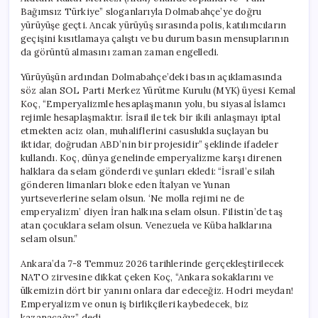
Bağımsız Türkiye” sloganlarıyla Dolmabahçe’ye doğru
yürüyüşe geçti. Ancak yürüyüş sırasında polis, katılımcıların
geçişini kısıtlamaya çalıştı ve bu durum basın mensuplarının
da görüntü almasını zaman zaman engelledi.
Yürüyüşün ardından Dolmabahçe’deki basın açıklamasında
söz alan SOL Parti Merkez Yürütme Kurulu (MYK) üyesi Kemal
Koç, “Emperyalizmle hesaplaşmanın yolu, bu siyasal İslamcı
rejimle hesaplaşmaktır. İsrail ile tek bir ikili anlaşmayı iptal
etmekten aciz olan, muhaliflerini casuslukla suçlayan bu
iktidar, doğrudan ABD’nin bir projesidir” şeklinde ifadeler
kullandı. Koç, dünya genelinde emperyalizme karşı direnen
halklara da selam gönderdi ve şunları ekledi: “İsrail’e silah
gönderen limanları bloke eden İtalyan ve Yunan
yurtseverlerine selam olsun. ‘Ne molla rejimi ne de
emperyalizm’ diyen İran halkına selam olsun. Filistin’de taş
atan çocuklara selam olsun. Venezuela ve Küba halklarına
selam olsun.”
Ankara’da 7-8 Temmuz 2026 tarihlerinde gerçekleştirilecek
NATO zirvesine dikkat çeken Koç, “Ankara sokaklarını ve
ülkemizin dört bir yanını onlara dar edeceğiz. Hodri meydan!
Emperyalizm ve onun iş birlikçileri kaybedecek, biz
kazanacağız” dedi.