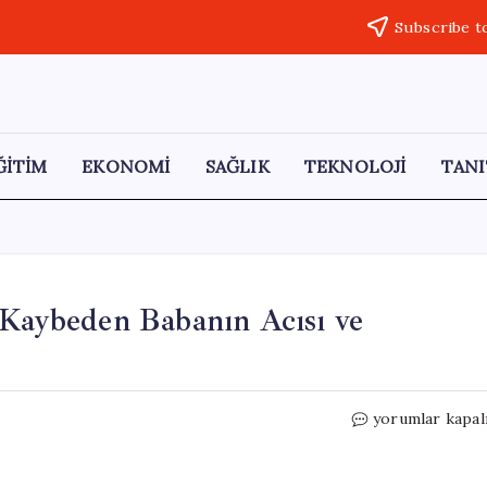
Subscribe t
ĞİTİM
EKONOMİ
SAĞLIK
TEKNOLOJİ
TANI
 Kaybeden Babanın Acısı ve
Soma
yorumlar kapal
Faciasının
İzleri:
Oğlunu