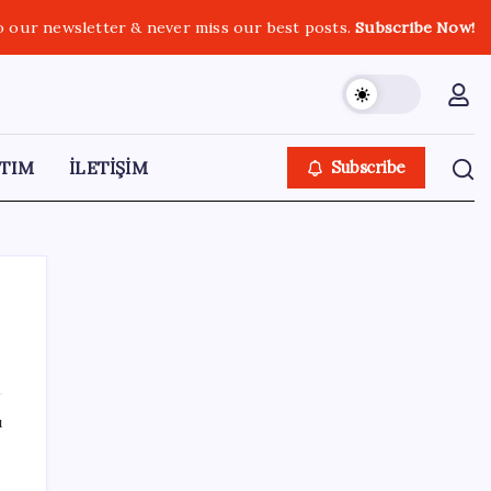
o our newsletter & never miss our best posts.
Subscribe Now!
TIM
İLETİŞİM
Subscribe
SON YAZILAR
ı
Müze arşivinde unutulan canlılar: Herkes
denizatı sanıyordu ama…