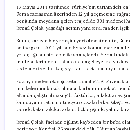
13 Mayıs 2014 tarihinde Türkiye’nin tarihindeki en 
Soma faciasının üzerinden 12 yıl geçmesine rağme
ocağında meydana gelen trajedide 301 madenci hay
İsmail Çolak, yaşadığı acının yanı sıra, maden işçil
Soma, sadece bir yerleşim yeri olmaktan öte, Ermene
haline geldi. 2014 yılında Eynez kömür madeninde m
yol açtığı acı bir tablo ile sonuçlandı. Yer altında
madencilerin nefes almasını engelleyerek, yüzlerc
sistemleri ve dar kaçış yolları, facianın boyutunu 
Faciaya neden olan şirketin ihmal ettiği güvenlik ön
maskelerinin bozuk olması, karbonmonoksit sensörl
altında çalıştırılması gibi faktörler, adalet arayışı
kamuoyunu tatmin etmeyen cezalarla karşılaştı ve 
Geride kalan aileler, adalet bekleyişinde yalnız bıra
İsmail Çolak, faciada oğlunu kaybeden bir baba ol
getiriyor. Kendisi, 26 yaşındaki oğlu Uğur’un kaybı