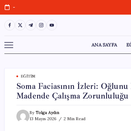
Skip
-
to
content
https://www.facebook.com/
https://twitter.com/
https://t.me/
https://www.instagram.com/
https://youtube.com/
ANA SAYFA
E
EĞITIM
Soma Faciasının İzleri: Oğlunu
Madende Çalışma Zorunluluğu
By
Tolga Aydın
13 Mayıs 2026
2 Min Read