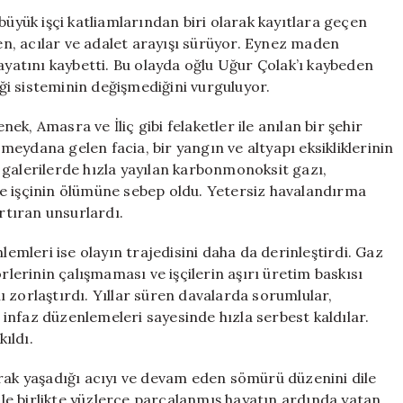
Kaybeden
büyük işçi katliamlarından biri olarak kayıtlara geçen
Babanın
n, acılar ve adalet arayışı sürüyor. Eynez maden
Acısı
atını kaybetti. Bu olayda oğlu Uğur Çolak’ı kaybeden
ve
iği sisteminin değişmediğini vurguluyor.
Madende
Çalışma
k, Amasra ve İliç gibi felaketler ile anılan bir şehir
Zorunluluğu
eydana gelen facia, bir yangın ve altyapı eksikliklerinin
için
ki galerilerde hızla yayılan karbonmonoksit gazı,
e işçinin ölümüne sebep oldu. Yetersiz havalandırma
artıran unsurlardı.
lemleri ise olayın trajedisini daha da derinleştirdi. Gaz
erinin çalışmaması ve işçilerin aşırı üretim baskısı
nı zorlaştırdı. Yıllar süren davalarda sorumlular,
infaz düzenlemeleri sayesinde hızla serbest kaldılar.
kıldı.
arak yaşadığı acıyı ve devam eden sömürü düzenini dile
 ile birlikte yüzlerce parçalanmış hayatın ardında yatan