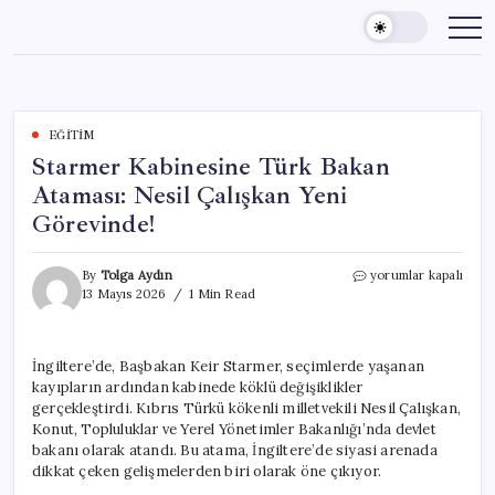
Skip
to
content
EĞITIM
Starmer Kabinesine Türk Bakan
Ataması: Nesil Çalışkan Yeni
Görevinde!
Starmer
By
Tolga Aydın
yorumlar kapalı
Kabinesine
13 Mayıs 2026
1 Min Read
Türk
Bakan
Ataması:
İngiltere’de, Başbakan Keir Starmer, seçimlerde yaşanan
Nesil
kayıpların ardından kabinede köklü değişiklikler
Çalışkan
Yeni
gerçekleştirdi. Kıbrıs Türkü kökenli milletvekili Nesil Çalışkan,
Görevinde!
Konut, Topluluklar ve Yerel Yönetimler Bakanlığı’nda devlet
için
bakanı olarak atandı. Bu atama, İngiltere’de siyasi arenada
dikkat çeken gelişmelerden biri olarak öne çıkıyor.