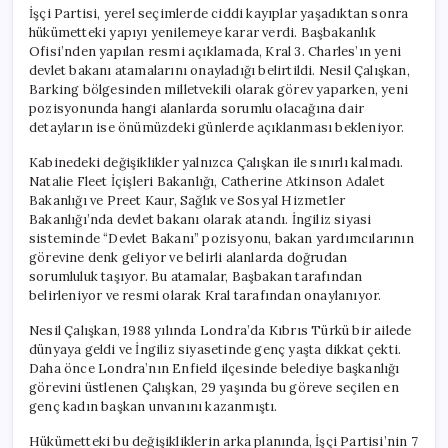
İşçi Partisi, yerel seçimlerde ciddi kayıplar yaşadıktan sonra
hükümetteki yapıyı yenilemeye karar verdi. Başbakanlık
Ofisi’nden yapılan resmi açıklamada, Kral 3. Charles’ın yeni
devlet bakanı atamalarını onayladığı belirtildi. Nesil Çalışkan,
Barking bölgesinden milletvekili olarak görev yaparken, yeni
pozisyonunda hangi alanlarda sorumlu olacağına dair
detayların ise önümüzdeki günlerde açıklanması bekleniyor.
Kabinedeki değişiklikler yalnızca Çalışkan ile sınırlı kalmadı.
Natalie Fleet İçişleri Bakanlığı, Catherine Atkinson Adalet
Bakanlığı ve Preet Kaur, Sağlık ve Sosyal Hizmetler
Bakanlığı’nda devlet bakanı olarak atandı. İngiliz siyasi
sisteminde “Devlet Bakanı” pozisyonu, bakan yardımcılarının
görevine denk geliyor ve belirli alanlarda doğrudan
sorumluluk taşıyor. Bu atamalar, Başbakan tarafından
belirleniyor ve resmi olarak Kral tarafından onaylanıyor.
Nesil Çalışkan, 1988 yılında Londra’da Kıbrıs Türkü bir ailede
dünyaya geldi ve İngiliz siyasetinde genç yaşta dikkat çekti.
Daha önce Londra’nın Enfield ilçesinde belediye başkanlığı
görevini üstlenen Çalışkan, 29 yaşında bu göreve seçilen en
genç kadın başkan unvanını kazanmıştı.
Hükümetteki bu değişikliklerin arka planında, İşçi Partisi’nin 7