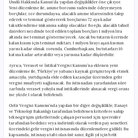
Usulü Hakkında Kanun’da yapılan değişiklikler öne çıkıyor.
Yeni düzenleme ile, amme borcunu vadesinde ödeyemeyen
borçlular, zor durumdaysa, alacaklı amme idaresinden talep
ederek ve teminat göstererek borçlarını 72 aya kadar
taksitlendirme imkanına sahip olacaklar. Borçlu, alacaklı tahsil
daireleri nezdinde tecil edilen toplam borçları 1 milyon lira
altında ise teminat göstermeyecek. Ancak bu tutarın üzerinde
kalan kısım için teminat miktarı, 1 milyon lirayı aşan kısmın
yarısı kadar olmak zorunda. Cumhurbaşkanı, bu tutarları 10
katına kadar artırabilir veya yarısına kadar düşürebilir.
Ayrıca, Veraset ve İntikal Vergisi Kanunu’na eklenen yeni
düzenleme ile, Türkiye’ye yabancı kaynak girişini teşvik etmek
amacıyla, yurtdışında elde edilen kazançlar üzerinden gelir
vergisi muafiyeti sağlanacak. Bu istisnadan yararlanılan süre
zarfında veraset yoluyla mal intikallerinde alınacak vergi oranı
ise yüzde 1 olarak belirlendi.
Gelir Vergisi Kanunu’nda yapılan bir diğer değişiklikle, Sanayi
ve Teknoloji Bakanlığı tarafından belirlenen kriterlere sahip
teknogirişim şirketlerinde çalışan personel için işverenler
tarafından bedelsiz veya indirimli olarak verilen pay senetleri
üzerindeki gelir vergisi istisnasında düzenlemelere gidildi. Bu
kapsamda, istisnaya tabi olan üst sınır, ilgili yıl için brüt