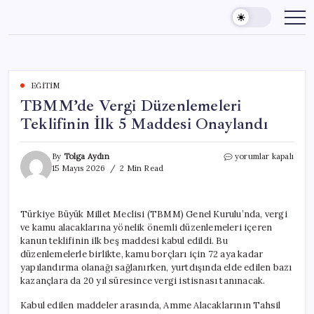
Skip
to
content
EĞITIM
TBMM’de Vergi Düzenlemeleri
Teklifinin İlk 5 Maddesi Onaylandı
TBMM’de
By
Tolga Aydın
yorumlar kapalı
Vergi
15 Mayıs 2026
2 Min Read
Düzenlemeleri
Teklifinin
İlk
Türkiye Büyük Millet Meclisi (TBMM) Genel Kurulu’nda, vergi
5
ve kamu alacaklarına yönelik önemli düzenlemeleri içeren
Maddesi
Onaylandı
kanun teklifinin ilk beş maddesi kabul edildi. Bu
için
düzenlemelerle birlikte, kamu borçları için 72 aya kadar
yapılandırma olanağı sağlanırken, yurtdışında elde edilen bazı
kazançlara da 20 yıl süresince vergi istisnası tanınacak.
Kabul edilen maddeler arasında, Amme Alacaklarının Tahsil