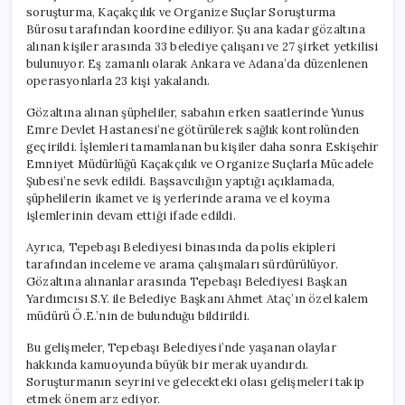
soruşturma, Kaçakçılık ve Organize Suçlar Soruşturma
Bürosu tarafından koordine ediliyor. Şu ana kadar gözaltına
alınan kişiler arasında 33 belediye çalışanı ve 27 şirket yetkilisi
bulunuyor. Eş zamanlı olarak Ankara ve Adana’da düzenlenen
operasyonlarla 23 kişi yakalandı.
Gözaltına alınan şüpheliler, sabahın erken saatlerinde Yunus
Emre Devlet Hastanesi’ne götürülerek sağlık kontrolünden
geçirildi. İşlemleri tamamlanan bu kişiler daha sonra Eskişehir
Emniyet Müdürlüğü Kaçakçılık ve Organize Suçlarla Mücadele
Şubesi’ne sevk edildi. Başsavcılığın yaptığı açıklamada,
şüphelilerin ikamet ve iş yerlerinde arama ve el koyma
işlemlerinin devam ettiği ifade edildi.
Ayrıca, Tepebaşı Belediyesi binasında da polis ekipleri
tarafından inceleme ve arama çalışmaları sürdürülüyor.
Gözaltına alınanlar arasında Tepebaşı Belediyesi Başkan
Yardımcısı S.Y. ile Belediye Başkanı Ahmet Ataç’ın özel kalem
müdürü Ö.E.’nin de bulunduğu bildirildi.
Bu gelişmeler, Tepebaşı Belediyesi’nde yaşanan olaylar
hakkında kamuoyunda büyük bir merak uyandırdı.
Soruşturmanın seyrini ve gelecekteki olası gelişmeleri takip
etmek önem arz ediyor.