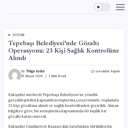
Skip
to
content
EĞITIM
Tepebaşı Belediyesi’nde Gözaltı
Operasyonu: 23 Kişi Sağlık Kontrolüne
Alındı
Tepebaşı
By
Tolga Aydın
yorumlar kapalı
Belediyesi’nde
15 Mayıs 2026
1 Min Read
Gözaltı
Operasyonu:
23
Eskişehir merkezli Tepebaşı Belediyesi’ne yönelik
Kişi
gerçekleştirilen kapsamlı soruşturma çerçevesinde, toplamda
Sağlık
Kontrolüne
23 kişi gözaltına alındı ve sağlık kontrolünden geçirildi. Alınan
Alındı
bilgilere göre, bu soruşturma kapsamında 60 kişilik bir
için
gözaltı kararı mevcut.
Eskişehir Cumhuriyet Başsavcılığı tarafından yürütülen bu