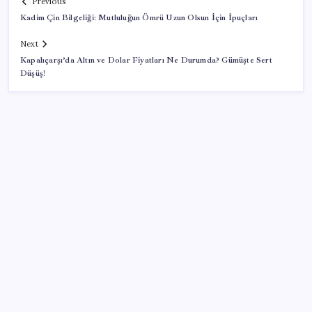
Previous
Kadim Çin Bilgeliği: Mutluluğun Ömrü Uzun Olsun İçin İpuçları
Next
Kapalıçarşı’da Altın ve Dolar Fiyatları Ne Durumda? Gümüşte Sert
Düşüş!
SON YAZILAR
10 milyarlık borç hal esnafını vurdu
Google Messages’a Yeni Uzun Basma Menüsü Geldi
Halkbank, ikincil halka arz süreci başlattı