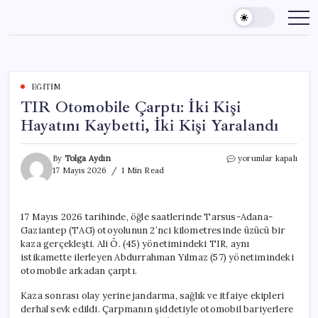
Skip
to
content
EĞITIM
TIR Otomobile Çarptı: İki Kişi
Hayatını Kaybetti, İki Kişi Yaralandı
TIR
By
Tolga Aydın
yorumlar kapalı
Otomobile
17 Mayıs 2026
1 Min Read
Çarptı:
İki
Kişi
17 Mayıs 2026 tarihinde, öğle saatlerinde Tarsus-Adana-
Hayatını
Gaziantep (TAG) otoyolunun 2’nci kilometresinde üzücü bir
Kaybetti,
İki
kaza gerçekleşti. Ali Ö. (45) yönetimindeki TIR, aynı
Kişi
istikamette ilerleyen Abdurrahman Yılmaz (57) yönetimindeki
Yaralandı
otomobile arkadan çarptı.
için
Kaza sonrası olay yerine jandarma, sağlık ve itfaiye ekipleri
derhal sevk edildi. Çarpmanın şiddetiyle otomobil bariyerlere