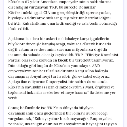
Küba’nın 67 yıldır Amerikan emperyalizminin saldırılarına
direndiğini vurgulayan TKP, bu süreçte Domuzlar
Körfezi’ndeki işgal, CIA’nın gerçekleştirdiği operasyonlar,
biyolojik saldırılar ve suikast girişimlerinin hatırlatıldığını
belirtti. Küba halkının onurla direndiği ve asla teslim olmadığı
ifade edildi.
Açıklamada, olası bir askeri müdahaleye karşı işgalcilerin
büyük bir direnişle karşılaşacağı, yalnızca düzenli bir ordu
değil, vatanını ve devrimini savunan milyonlarca örgütlü
insanın da sahada olacağı kaydedildi. TKP, “Türkiye Komünist
Partisi olarak bu konuda en küçük bir tereddüt taşımıyoruz.
Dün olduğu gibi bugün de Küba’nın yanındayız. ABD
emperyalizminin her türlü saldırısına karşı Küba halkıyla
dayanışmayı büyütmeyi tarihsel bir görev kabul ediyoruz.
Açıkça ilan ediyoruz: Emperyalist bir saldırı durumunda,
Küba’nın savunulması için elimizdeki tüm siyasi, örgütsel ve
toplumsal imkanları seferber etmeye hazırız” ifadelerine yer
verdi.
Sonuç bölümünde ise TKP’nin dünyada büyüyen
dayanışmanın öncü güçlerinden biri olmayı sürdüreceği
vurgulanarak, “Küba’yı yalnız bırakmayacağız. Emperyalist
zorbalık, insanlığın onurunu ve sosyalizmin bayrağını taşıyan