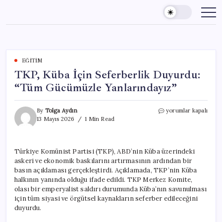
Skip
to
content
EĞITIM
TKP, Küba İçin Seferberlik Duyurdu:
“Tüm Gücümüzle Yanlarındayız”
TKP,
By
Tolga Aydın
yorumlar kapalı
Küba
13 Mayıs 2026
1 Min Read
İçin
Seferberlik
Duyurdu:
Türkiye Komünist Partisi (TKP), ABD’nin Küba üzerindeki
“Tüm
askeri ve ekonomik baskılarını artırmasının ardından bir
Gücümüzle
Yanlarındayız”
basın açıklaması gerçekleştirdi. Açıklamada, TKP’nin Küba
için
halkının yanında olduğu ifade edildi. TKP Merkez Komite,
olası bir emperyalist saldırı durumunda Küba’nın savunulması
için tüm siyasi ve örgütsel kaynakların seferber edileceğini
duyurdu.