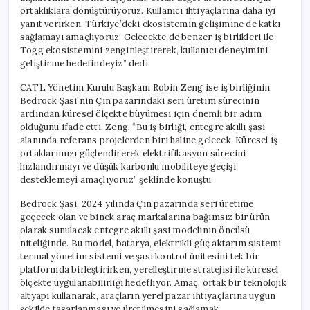
ortaklıklara dönüştürüyoruz. Kullanıcı ihtiyaçlarına daha iyi
yanıt verirken, Türkiye’deki ekosistemin gelişimine de katkı
sağlamayı amaçlıyoruz. Gelecekte de benzer iş birlikleri ile
Togg ekosistemini zenginleştirerek, kullanıcı deneyimini
geliştirme hedefindeyiz” dedi.
CATL Yönetim Kurulu Başkanı Robin Zeng ise iş birliğinin,
Bedrock Şasi’nin Çin pazarındaki seri üretim sürecinin
ardından küresel ölçekte büyümesi için önemli bir adım
olduğunu ifade etti. Zeng, “Bu iş birliği, entegre akıllı şasi
alanında referans projelerden biri haline gelecek. Küresel iş
ortaklarımızı güçlendirerek elektrifikasyon sürecini
hızlandırmayı ve düşük karbonlu mobiliteye geçişi
desteklemeyi amaçlıyoruz” şeklinde konuştu.
Bedrock Şasi, 2024 yılında Çin pazarında seri üretime
geçecek olan ve binek araç markalarına bağımsız bir ürün
olarak sunulacak entegre akıllı şasi modelinin öncüsü
niteliğinde. Bu model, batarya, elektrikli güç aktarım sistemi,
termal yönetim sistemi ve şasi kontrol ünitesini tek bir
platformda birleştirirken, yerelleştirme stratejisi ile küresel
ölçekte uygulanabilirliği hedefliyor. Amaç, ortak bir teknolojik
altyapı kullanarak, araçların yerel pazar ihtiyaçlarına uygun
şekilde tasarlanması ve üretilmesini sağlamak.