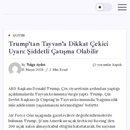
Skip
to
content
EĞITIM
Trump’tan Tayvan’a Dikkat Çekici
Uyarı: Şiddetli Çatışma Olabilir
Trump’tan
By
Tolga Aydın
yorumlar kapalı
Tayvan’a
15 Mayıs 2026
2 Min Read
Dikkat
Çekici
Uyarı:
ABD Başkanı Donald Trump, Çin ziyaretinin ardından yaptığı
Şiddetli
açıklamalarda Tayvan konusuna vurgu yaptı. Trump, Çin
Çatışma
Olabilir
Devlet Başkanı Şi Cinping’in Tayvan konusunda “bağımsızlık
için
mücadelesinin yaşanmasını istemediğini” belirtti.
Air Force One uçağında gazetecilere değerlendirmelerde
bulunan Trump, Şi’nin Amerikan uçak üreticisi Boeing’den
200 uçak satın almayı kabul ettiğini hatırlatarak, bu sayının