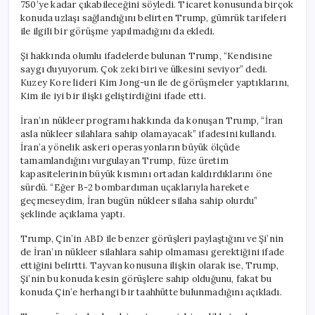
750’ye kadar çıkabileceğini söyledi. Ticaret konusunda birçok
konuda uzlaşı sağlandığını belirten Trump, gümrük tarifeleri
ile ilgili bir görüşme yapılmadığını da ekledi.
Şi hakkında olumlu ifadelerde bulunan Trump, “Kendisine
saygı duyuyorum. Çok zeki biri ve ülkesini seviyor” dedi.
Kuzey Kore lideri Kim Jong-un ile de görüşmeler yaptıklarını,
Kim ile iyi bir ilişki geliştirdiğini ifade etti.
İran’ın nükleer programı hakkında da konuşan Trump, “İran
asla nükleer silahlara sahip olamayacak” ifadesini kullandı.
İran’a yönelik askeri operasyonların büyük ölçüde
tamamlandığını vurgulayan Trump, füze üretim
kapasitelerinin büyük kısmını ortadan kaldırdıklarını öne
sürdü. “Eğer B-2 bombardıman uçaklarıyla harekete
geçmeseydim, İran bugün nükleer silaha sahip olurdu”
şeklinde açıklama yaptı.
Trump, Çin’in ABD ile benzer görüşleri paylaştığını ve Şi’nin
de İran’ın nükleer silahlara sahip olmaması gerektiğini ifade
ettiğini belirtti. Tayvan konusuna ilişkin olarak ise, Trump,
Şi’nin bu konuda kesin görüşlere sahip olduğunu, fakat bu
konuda Çin’e herhangi bir taahhütte bulunmadığını açıkladı.