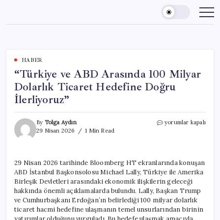
Skip
to
content
HABER
“Türkiye ve ABD Arasında 100 Milyar
Dolarlık Ticaret Hedefine Doğru
İlerliyoruz”
“Türkiye
By
Tolga Aydın
yorumlar kapalı
ve
29 Nisan 2026
1 Min Read
ABD
Arasında
100
29 Nisan 2026 tarihinde Bloomberg HT ekranlarında konuşan
Milyar
ABD İstanbul Başkonsolosu Michael Lally, Türkiye ile Amerika
Dolarlık
Ticaret
Birleşik Devletleri arasındaki ekonomik ilişkilerin geleceği
Hedefine
hakkında önemli açıklamalarda bulundu. Lally, Başkan Trump
Doğru
ve Cumhurbaşkanı Erdoğan’ın belirlediği 100 milyar dolarlık
İlerliyoruz”
ticaret hacmi hedefine ulaşmanın temel unsurlarından birinin
için
yatırımlar olduğunu vurguladı. Bu hedefe ulaşmak amacıyla,