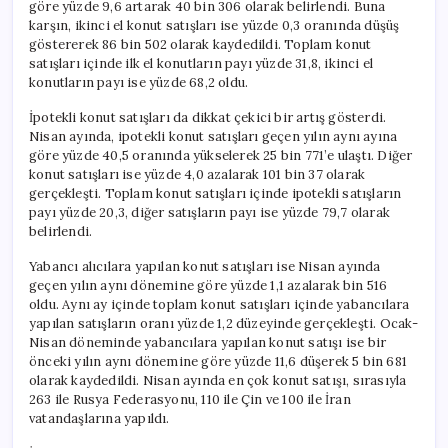
göre yüzde 9,6 artarak 40 bin 306 olarak belirlendi. Buna
karşın, ikinci el konut satışları ise yüzde 0,3 oranında düşüş
göstererek 86 bin 502 olarak kaydedildi. Toplam konut
satışları içinde ilk el konutların payı yüzde 31,8, ikinci el
konutların payı ise yüzde 68,2 oldu.
İpotekli konut satışları da dikkat çekici bir artış gösterdi.
Nisan ayında, ipotekli konut satışları geçen yılın aynı ayına
göre yüzde 40,5 oranında yükselerek 25 bin 771’e ulaştı. Diğer
konut satışları ise yüzde 4,0 azalarak 101 bin 37 olarak
gerçekleşti. Toplam konut satışları içinde ipotekli satışların
payı yüzde 20,3, diğer satışların payı ise yüzde 79,7 olarak
belirlendi.
Yabancı alıcılara yapılan konut satışları ise Nisan ayında
geçen yılın aynı dönemine göre yüzde 1,1 azalarak bin 516
oldu. Aynı ay içinde toplam konut satışları içinde yabancılara
yapılan satışların oranı yüzde 1,2 düzeyinde gerçekleşti. Ocak-
Nisan döneminde yabancılara yapılan konut satışı ise bir
önceki yılın aynı dönemine göre yüzde 11,6 düşerek 5 bin 681
olarak kaydedildi. Nisan ayında en çok konut satışı, sırasıyla
263 ile Rusya Federasyonu, 110 ile Çin ve 100 ile İran
vatandaşlarına yapıldı.