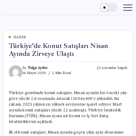
Skip
to
content
HABER
Türkiye’de Konut Satışları Nisan
Ayında Zirveye Ulaştı
Türkiye’de
By
Tolga Aydın
yorumlar kapalı
Konut
14 Mayıs 2026
2 Min Read
Satışları
Nisan
Ayında
Türkiye genelinde konut satışları, Nisan ayında bir önceki yıla
Zirveye
göre yüzde 2,6 oranında artarak 126 bin 808’e yükseldi. Bu
Ulaştı
için
rakam, 2023 yılının en yüksek seviyesine işaret ediyor. Mart
ayında konut satışları yüzde 2,1 azalmıştı. Türkiye İstatistik
Kurumu (TÜİK), Nisan ayına ait Konut ve İş Yeri Satış
İstatistiklerini açıkladı.
İlk el konut satışları, Nisan ayında geçen yılın aynı dönemine