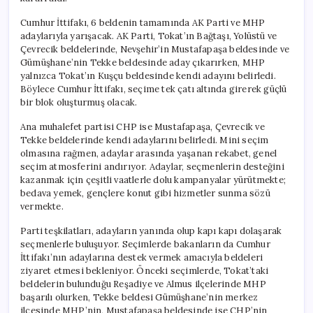
Cumhur İttifakı, 6 beldenin tamamında AK Parti ve MHP
adaylarıyla yarışacak. AK Parti, Tokat’ın Bağtaşı, Yolüstü ve
Çevrecik beldelerinde, Nevşehir’in Mustafapaşa beldesinde ve
Gümüşhane’nin Tekke beldesinde aday çıkarırken, MHP
yalnızca Tokat’ın Kuşçu beldesinde kendi adayını belirledi.
Böylece Cumhur İttifakı, seçime tek çatı altında girerek güçlü
bir blok oluşturmuş olacak.
Ana muhalefet partisi CHP ise Mustafapaşa, Çevrecik ve
Tekke beldelerinde kendi adaylarını belirledi. Mini seçim
olmasına rağmen, adaylar arasında yaşanan rekabet, genel
seçim atmosferini andırıyor. Adaylar, seçmenlerin desteğini
kazanmak için çeşitli vaatlerle dolu kampanyalar yürütmekte;
bedava yemek, gençlere konut gibi hizmetler sunma sözü
vermekte.
Parti teşkilatları, adayların yanında olup kapı kapı dolaşarak
seçmenlerle buluşuyor. Seçimlerde bakanların da Cumhur
İttifakı’nın adaylarına destek vermek amacıyla beldeleri
ziyaret etmesi bekleniyor. Önceki seçimlerde, Tokat’taki
beldelerin bulunduğu Reşadiye ve Almus ilçelerinde MHP
başarılı olurken, Tekke beldesi Gümüşhane’nin merkez
ilçesinde MHP’nin, Mustafapaşa beldesinde ise CHP’nin