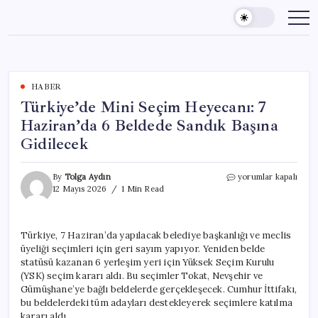
Skip
to
content
HABER
Türkiye’de Mini Seçim Heyecanı: 7
Haziran’da 6 Beldede Sandık Başına
Gidilecek
Türkiye’de
By
Tolga Aydın
yorumlar kapalı
Mini
12 Mayıs 2026
1 Min Read
Seçim
Heyecanı:
7
Türkiye, 7 Haziran’da yapılacak belediye başkanlığı ve meclis
Haziran’da
üyeliği seçimleri için geri sayım yapıyor. Yeniden belde
6
Beldede
statüsü kazanan 6 yerleşim yeri için Yüksek Seçim Kurulu
Sandık
(YSK) seçim kararı aldı. Bu seçimler Tokat, Nevşehir ve
Başına
Gümüşhane’ye bağlı beldelerde gerçekleşecek. Cumhur İttifakı,
Gidilecek
bu beldelerdeki tüm adayları destekleyerek seçimlere katılma
için
kararı aldı.