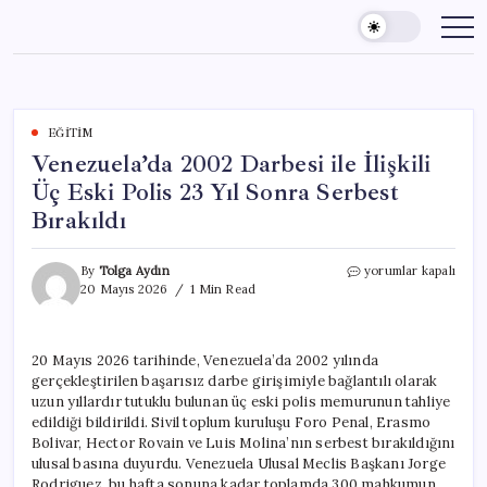
Skip
to
content
EĞITIM
Venezuela’da 2002 Darbesi ile İlişkili
Üç Eski Polis 23 Yıl Sonra Serbest
Bırakıldı
Venezuela’da
By
Tolga Aydın
yorumlar kapalı
2002
20 Mayıs 2026
1 Min Read
Darbesi
ile
İlişkili
20 Mayıs 2026 tarihinde, Venezuela’da 2002 yılında
Üç
gerçekleştirilen başarısız darbe girişimiyle bağlantılı olarak
Eski
Polis
uzun yıllardır tutuklu bulunan üç eski polis memurunun tahliye
23
edildiği bildirildi. Sivil toplum kuruluşu Foro Penal, Erasmo
Yıl
Bolivar, Hector Rovain ve Luis Molina’nın serbest bırakıldığını
Sonra
ulusal basına duyurdu. Venezuela Ulusal Meclis Başkanı Jorge
Serbest
Rodriguez, bu hafta sonuna kadar toplamda 300 mahkumun