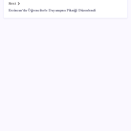
Next
Erzincan’da Öğrencilerle Dayanışma Pikniği Düzenlendi
SON YAZILAR
Hyundai IONIQ 6 Yenilendi: İşte Türkiye Fiyatları
Oyun Laptop’unda Soğutma Sistemi Rehberi
Yapay zeka (YZ), EiCrypto Bulut Bilişim Gücüyle
Derinlemesine Entegre Edilerek, Türklerin Ayda
12.120 Dolar Pasif Gelir Elde Etmelerine Kolayca
Yardımcı Oluyor