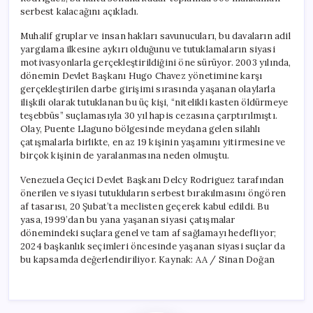
Bırakıldı
serbest kalacağını açıkladı.
için
Muhalif gruplar ve insan hakları savunucuları, bu davaların adil
yargılama ilkesine aykırı olduğunu ve tutuklamaların siyasi
motivasyonlarla gerçekleştirildiğini öne sürüyor. 2003 yılında,
dönemin Devlet Başkanı Hugo Chavez yönetimine karşı
gerçekleştirilen darbe girişimi sırasında yaşanan olaylarla
ilişkili olarak tutuklanan bu üç kişi, “nitelikli kasten öldürmeye
teşebbüs” suçlamasıyla 30 yıl hapis cezasına çarptırılmıştı.
Olay, Puente Llaguno bölgesinde meydana gelen silahlı
çatışmalarla birlikte, en az 19 kişinin yaşamını yitirmesine ve
birçok kişinin de yaralanmasına neden olmuştu.
Venezuela Geçici Devlet Başkanı Delcy Rodriguez tarafından
önerilen ve siyasi tutukluların serbest bırakılmasını öngören
af tasarısı, 20 Şubat’ta meclisten geçerek kabul edildi. Bu
yasa, 1999’dan bu yana yaşanan siyasi çatışmalar
dönemindeki suçlara genel ve tam af sağlamayı hedefliyor;
2024 başkanlık seçimleri öncesinde yaşanan siyasi suçlar da
bu kapsamda değerlendiriliyor. Kaynak: AA / Sinan Doğan