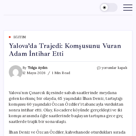
Skip
to
content
EĞITIM
Yalova’da Trajedi: Komşusunu Vuran
Adam İntihar Etti
Yalova’da
By
Tolga Aydın
yorumlar kapalı
Trajedi:
12 Mayıs 2026
1 Min Read
Komşusunu
Vuran
Adam
Yalova’nın Çınarcık ilçesinde sabah saatlerinde meydana
İntihar
gelen korkunç bir olayda, 65 yaşındaki İlhan Deniz, tartıştığı
Etti
için
komşusu 60 yaşındaki Özcan Özdiler’i tabancayla vurduktan
sonra intihar etti. Olay, Kocadere köyünde gerçekleşti ve iki
komşu arasında öğle saatlerinde başlayan tartışma gece geç
saatlerde trajik bir sona ulaştı.
İlhan Deniz ve Özcan Özdiler, kahvehanede oturdukları sırada