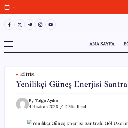
Skip
-
to
content
https://www.facebook.com/
https://twitter.com/
https://t.me/
https://www.instagram.com/
https://youtube.com/
ANA SAYFA
E
EĞITIM
Yenilikçi Güneş Enerjisi Santr
By
Tolga Aydın
4 Haziran 2026
2 Min Read