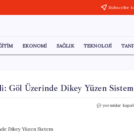
Subscribe t
ĞİTİM
EKONOMİ
SAĞLIK
TEKNOLOJİ
TANI
ali: Göl Üzerinde Dikey Yüzen Sistem
Yenilikçi
yorumlar kapal
Güneş
Enerjisi
Santrali:
Göl