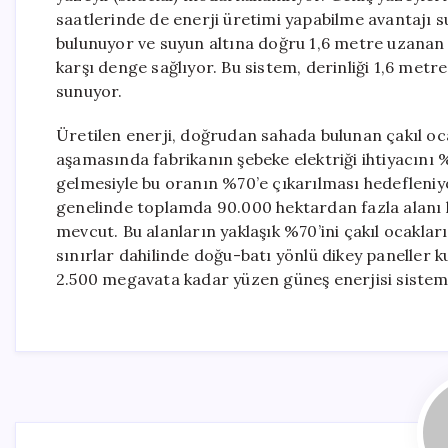
saatlerinde de enerji üretimi yapabilme avantajı s
bulunuyor ve suyun altına doğru 1,6 metre uzanan s
karşı denge sağlıyor. Bu sistem, derinliği 1,6 metr
sunuyor.
Üretilen enerji, doğrudan sahada bulunan çakıl ocağ
aşamasında fabrikanın şebeke elektriği ihtiyacını %
gelmesiyle bu oranın %70’e çıkarılması hedefleniy
genelinde toplamda 90.000 hektardan fazla alanı 
mevcut. Bu alanların yaklaşık %70’ini çakıl ocaklar
sınırlar dahilinde doğu-batı yönlü dikey paneller 
2.500 megavata kadar yüzen güneş enerjisi sisteml