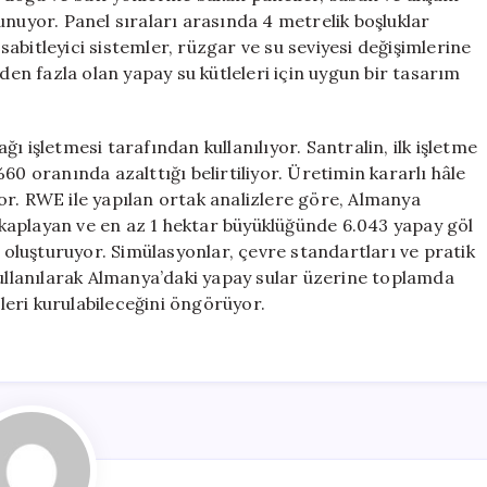
unuyor. Panel sıraları arasında 4 metrelik boşluklar
abitleyici sistemler, rüzgar ve su seviyesi değişimlerine
eden fazla olan yapay su kütleleri için uygun bir tasarım
ı işletmesi tarafından kullanılıyor. Santralin, ilk işletme
60 oranında azalttığı belirtiliyor. Üretimin kararlı hâle
or. RWE ile yapılan ortak analizlere göre, Almanya
kaplayan ve en az 1 hektar büyüklüğünde 6.043 yapay göl
ı oluşturuyor. Simülasyonlar, çevre standartları ve pratik
kullanılarak Almanya’daki yapay sular üzerine toplamda
eri kurulabileceğini öngörüyor.