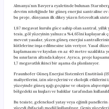
Almanya’nın Bavyera eyaletinde bulunan Starnberg 
devrim niteliğinde bir güneş enerjisi santraline ev 
bu proje, dünyanın ilk dikey yüzen fotovoltaik siste
1,87 megavat kurulu güce sahip olan santral, yıllık 
tesis, göl yüzeyinin yalnızca %4,65’ini kaplayarak
mevcut yasalar, yüzen güneş enerjisi santrallerini
kütlelerine inşa edilmesine izin veriyor. Yasal düze
kaplamasını ve kıyıdan en az 40 metre uzaklıkta ye
bu sınırların altında kalıyor. Ayrıca, proje kapsa
1,7 megavatlık ikinci bir aşama da planlanıyor.
Fraunhofer Güneş Enerjisi Sistemleri Enstitüsü (I
maliyetlerini, izin süreçlerini ve ekolojik etkilerini
yüzeyinde güneş ışığı geçişine ve oksijen alışverişi
bölgedeki su kuşları ve balıklar tarafından kullanıl
Bu tesiste, geleneksel yatay veya eğimli panellerin 
yüzeyli (bifacial) modül kullanılıyor. Geniş yüzeyl