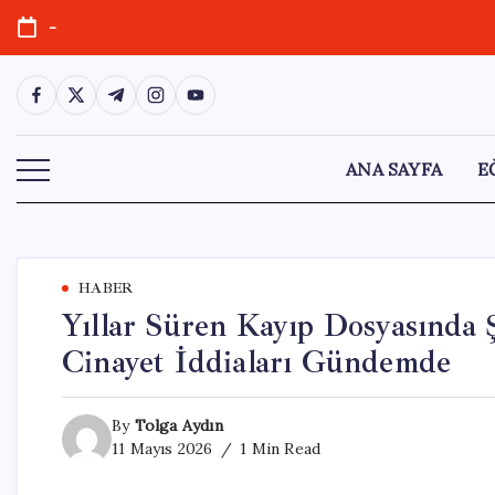
Skip
-
to
content
https://www.facebook.com/
https://twitter.com/
https://t.me/
https://www.instagram.com/
https://youtube.com/
ANA SAYFA
E
HABER
Yıllar Süren Kayıp Dosyasında 
Cinayet İddiaları Gündemde
By
Tolga Aydın
11 Mayıs 2026
1 Min Read