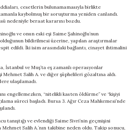
Şok
 iddiaları, cesetlerin bulunamamasıyla birlikte
İtiraflar:
zamanla kaybolmuş bir soruşturma yeniden canlandı.
Ceset
üsü nedeniyle beraat kararını bozdu.
Yok,
Ama
hinoğlu ve onun eski eşi Saime Şahinoğlu’nun
Cinayet
lduğunun bildirilmesi üzerine, yapılan araştırmalar
İddiaları
t edildi. İki isim arasındaki bağlantı, cinayet ihtimalini
Gündemde
için
rsa, İstanbul ve Muş’ta eş zamanlı operasyonlar
 Mehmet Salih A. ve diğer şüphelileri gözaltına aldı.
lere ulaşılamadı.
nı engellemezken, “nitelikli kasten öldürme” ve “kişiyi
gılama süreci başladı. Bursa 3. Ağır Ceza Mahkemesi’nde
şılandı.
u tanıştığı ve evlendiği Saime Sivri’nin geçmişini
an Mehmet Salih A.’nın takibine neden oldu. Takip sonucu,