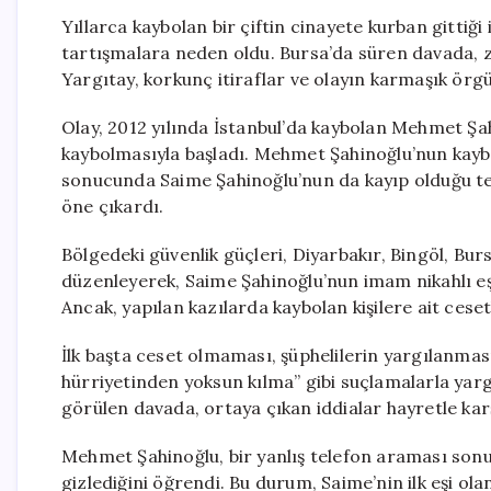
Yıllarca kaybolan bir çiftin cinayete kurban gittiği
tartışmalara neden oldu. Bursa’da süren davada, 
Yargıtay, korkunç itiraflar ve olayın karmaşık örg
Olay, 2012 yılında İstanbul’da kaybolan Mehmet Şa
kaybolmasıyla başladı. Mehmet Şahinoğlu’nun kaybo
sonucunda Saime Şahinoğlu’nun da kayıp olduğu tespi
öne çıkardı.
Bölgedeki güvenlik güçleri, Diyarbakır, Bingöl, Bu
düzenleyerek, Saime Şahinoğlu’nun imam nikahlı eşi
Ancak, yapılan kazılarda kaybolan kişilere ait ceset
İlk başta ceset olmaması, şüphelilerin yargılanması
hürriyetinden yoksun kılma” gibi suçlamalarla yar
görülen davada, ortaya çıkan iddialar hayretle kar
Mehmet Şahinoğlu, bir yanlış telefon araması sonuc
gizlediğini öğrendi. Bu durum, Saime’nin ilk eşi ol