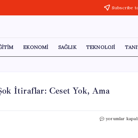
Subscribe t
ĞİTİM
EKONOMİ
SAĞLIK
TEKNOLOJİ
TANI
Şok İtiraflar: Ceset Yok, Ama
Yıllar
yorumlar kapal
Süren
Kayıp
Dosyasında