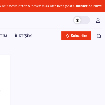
o our newsletter & never miss our best posts.
Subscribe Now!
TIM
İLETİŞİM
Subscribe
SON YAZILAR
ı
Epic Games’in 13 Ağustos’a kadar ücretsiz
verdiği oyunlar belli oldu