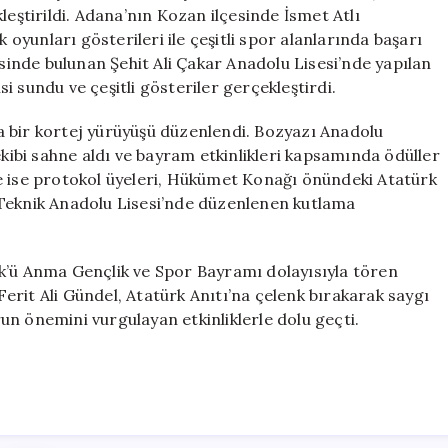
Mayıs
leştirildi. Adana’nın Kozan ilçesinde İsmet Atlı
Bayramı
yunları gösterileri ile çeşitli spor alanlarında başarı
Coşkuyla
esinde bulunan Şehit Ali Çakar Anadolu Lisesi’nde yapılan
Kutlandı
isi sundu ve çeşitli gösteriler gerçekleştirdi.
için
 bir kortej yürüyüşü düzenlendi. Bozyazı Anadolu
ekibi sahne aldı ve bayram etkinlikleri kapsamında ödüller
e ise protokol üyeleri, Hükümet Konağı önündeki Atatürk
 Teknik Anadolu Lisesi’nde düzenlenen kutlama
k’ü Anma Gençlik ve Spor Bayramı dolayısıyla tören
rit Ali Gündel, Atatürk Anıtı’na çelenk bırakarak saygı
n önemini vurgulayan etkinliklerle dolu geçti.