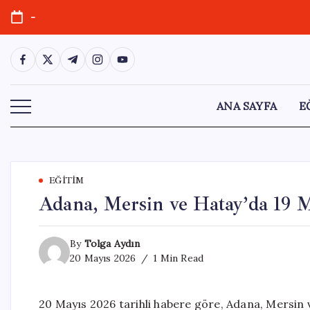
Skip
-
to
content
https://www.facebook.com/
https://twitter.com/
https://t.me/
https://www.instagram.com/
https://youtube.com/
ANA SAYFA
E
EĞITIM
Adana, Mersin ve Hatay’da 19 
By
Tolga Aydın
20 Mayıs 2026
1 Min Read
20 Mayıs 2026 tarihli habere göre, Adana, Mersin 