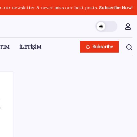
o our newsletter & never miss our best posts.
Subscribe Now!
TIM
İLETİŞİM
Subscribe
ı
SON YAZILAR
Google Messages’a Yeni Uzun Basma
Menüsü Geldi