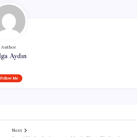
Author
lga Aydın
Follow Me
Next