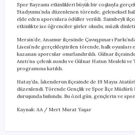
Spor Bayramı etkinlikleri büyük bir coşkuyla gerçek
Stadyumu’nda düzenlenen törende, geleneksel halk o
elde eden sporculara ödüller verildi. Saimbeyli ilç
etkinlikte ise öğrenciler şiirler okudu, müzik dinlet
Mersin’de, Anamur ilçesinde Çavuşpınarı Parkı’nda
Lisesi’nde gerçekleştirilen törende, halk oyunları 
kazanan sporcular onurlandırıldı. Gülnar ilçesind
Anıtı’na çelenk sundu ve Gülnar Hatun Mesleki ve
programına katıldı.
Hatay’da, İskenderun ilçesinde de 19 Mayıs Atatür
düzenlendi. Törende Gençlik ve Spor İlçe Müdürü Fe
duruşunda bulundu. Bu özel gün, gençlerin ve sporu
Kaynak: AA / Mert Murat Yaşar