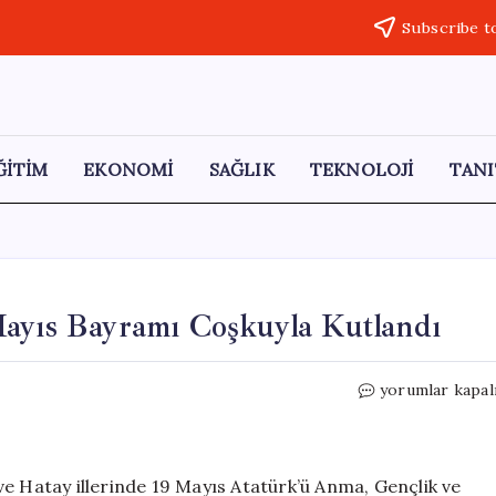
Subscribe t
ĞİTİM
EKONOMİ
SAĞLIK
TEKNOLOJİ
TANI
Mayıs Bayramı Coşkuyla Kutlandı
Adana,
yorumlar kapal
Mersin
ve
Hatay’da
19
ve Hatay illerinde 19 Mayıs Atatürk’ü Anma, Gençlik ve