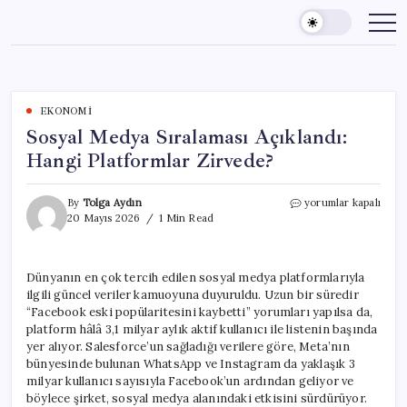
Skip
to
content
EKONOMI
Sosyal Medya Sıralaması Açıklandı:
Hangi Platformlar Zirvede?
Sosyal
By
Tolga Aydın
yorumlar kapalı
Medya
20 Mayıs 2026
1 Min Read
Sıralaması
Açıklandı:
Hangi
Dünyanın en çok tercih edilen sosyal medya platformlarıyla
Platformlar
ilgili güncel veriler kamuoyuna duyuruldu. Uzun bir süredir
Zirvede?
için
“Facebook eski popülaritesini kaybetti” yorumları yapılsa da,
platform hâlâ 3,1 milyar aylık aktif kullanıcı ile listenin başında
yer alıyor. Salesforce’un sağladığı verilere göre, Meta’nın
bünyesinde bulunan WhatsApp ve Instagram da yaklaşık 3
milyar kullanıcı sayısıyla Facebook’un ardından geliyor ve
böylece şirket, sosyal medya alanındaki etkisini sürdürüyor.