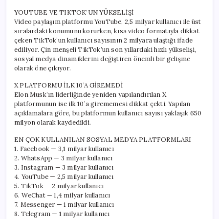
YOUTUBE VE TIKTOK’UN YÜKSELİŞİ
Video paylaşım platformu YouTube, 2,5 milyar kullanıcı ile üst
sıralardaki konumunu korurken, kısa video formatıyla dikkat
çeken TikTok’un kullanıcı sayısının 2 milyara ulaştığı ifade
ediliyor. Çin menşeli TikTok’un son yıllardaki hızlı yükselişi,
sosyal medya dinamiklerini değiştiren önemli bir gelişme
olarak öne çıkıyor.
X PLATFORMU İLK 10’A GİREMEDİ
Elon Musk’ın liderliğinde yeniden yapılandırılan X
platformunun ise ilk 10’a girememesi dikkat çekti. Yapılan
açıklamalara göre, bu platformun kullanıcı sayısı yaklaşık 650
milyon olarak kaydedildi.
EN ÇOK KULLANILAN SOSYAL MEDYA PLATFORMLARI
1. Facebook — 3,1 milyar kullanıcı
2. WhatsApp — 3 milyar kullanıcı
3. Instagram — 3 milyar kullanıcı
4. YouTube — 2,5 milyar kullanıcı
5. TikTok — 2 milyar kullanıcı
6. WeChat — 1,4 milyar kullanıcı
7. Messenger — 1 milyar kullanıcı
8. Telegram — 1 milyar kullanıcı