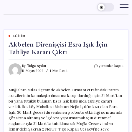
Skip
to
content
EĞITIM
Akbelen Direnişçisi Esra Işık İçin
Tahliye Kararı Çıktı
Akbelen
By
Tolga Aydın
yorumlar kapalı
Direnişçisi
11 Mayıs 2026
1 Min Read
Esra
Işık
İçin
Muğla’nın Milas ilçesinde Akbelen Ormanı etrafındaki tarım
Tahliye
arazilerinin kamulaştırılmasına karşı durduğu için 31 Mart’tan
Kararı
Çıktı
bu yana tutuklu bulunan Esra Işık hakkında tahliye kararı
için
verildi. İkizköy Mahallesi Muhtarı Nejla Işık’ın kızı olan Esra
Işık, 30 Mart gecesi düzenlenen protesto etkinliği sonrasında
gözaltına alınmış ve “görevi yaptırmamak için direnme”
suçlamasıyla 31 Mart’ta tutuklanarak Muğla Cezaevi’nden
İzmir’deki Şakran 2 Nolu T Tipi Kapalı Cezaevi’ne sevk