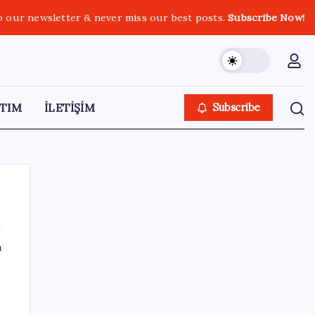
o our newsletter & never miss our best posts.
Subscribe Now!
TIM
İLETİŞİM
Subscribe
ı
SON YAZILAR
Halkbank, ikincil halka arz süreci başlattı