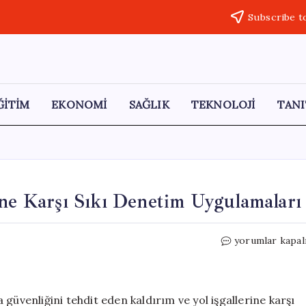
Subscribe t
ĞİTİM
EKONOMİ
SAĞLIK
TEKNOLOJİ
TANI
ine Karşı Sıkı Denetim Uygulamaları
Kağıthane’de
yorumlar kapal
Kaldırım
İşgallerine
Karşı
Sıkı
güvenliğini tehdit eden kaldırım ve yol işgallerine karşı