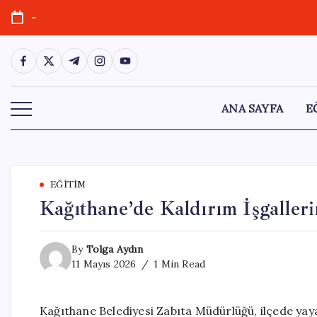
Skip
-
to
content
https://www.facebook.com/
https://twitter.com/
https://t.me/
https://www.instagram.com/
https://youtube.com/
ANA SAYFA
E
EĞITIM
Kağıthane’de Kaldırım İşgaller
By
Tolga Aydın
11 Mayıs 2026
1 Min Read
Kağıthane Belediyesi Zabıta Müdürlüğü, ilçede yaya 