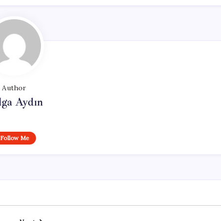
Author
lga Aydın
Follow Me