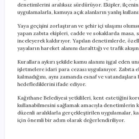
denetimlerini aralıksız sürdürüyor. Ekipler, ilçeni
uygulamalarla, kamuya açık alanların yanlış kullan
Yaya geçişini zorlaştıran ve şehir içi ulaşımı olum
yapan zabıta ekipleri, cadde ve sokaklarda masa, sa
inceleyerek kaldırıyor. Yapılan denetimlerde, özelli
yayaların hareket alanını daralttığı ve trafik akışı
Kurallara aykırı şekilde kamu alanını işgal eden u
işletmelere idari para cezası uygulanıyor. Zabıta ek
kalmadığını, aynı zamanda esnaf ve vatandaşlara b
hedeflediklerini ifade ediyor.
Kağıthane Belediyesi yetkilileri, kent estetiğini ko
kullanabilmesini sağlamak amacıyla denetimlerin ka
düzenli aralıklarla gerçekleştirilen uygulamalar, 
için önemli bir adım olarak değerlendiriliyor.