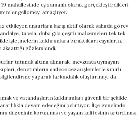
Denetim
n 19 mahallesinde eş zamanlı olarak gerçekleştirdikleri
Uygulamaları
ımını engellemeyi amaçlıyor.
için
suz etkileyen unsurlara karşı aktif olarak sahada görev
ndalye, tabela, duba gibi çeşitli malzemeleri tek tek
kle işletmelerin kaldırımlara bıraktıkları eşyaların,
nı aksattığı gözlemlendi.
nsurlar tutanak altına alınarak, mevzuata uymayan
ipleri, denetimlerin sadece cezai işlemlerle sınırlı
ilgilendirme yaparak farkındalık oluşturmayı da
rumak ve vatandaşların kaldırımları güvenli bir şekilde
rarlılıkla devam edeceğini belirtiyor. İlçe genelinde
kamu düzeninin korunması ve yaşam kalitesinin artırılması