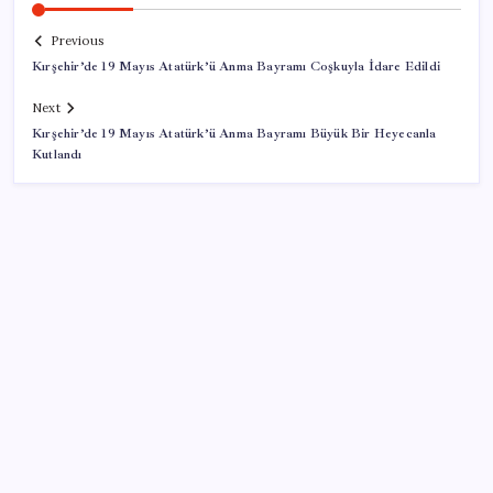
Previous
Kırşehir’de 19 Mayıs Atatürk’ü Anma Bayramı Coşkuyla İdare Edildi
Next
Kırşehir’de 19 Mayıs Atatürk’ü Anma Bayramı Büyük Bir Heyecanla
Kutlandı
SON YAZILAR
10 milyarlık borç hal esnafını vurdu
Google Messages’a Yeni Uzun Basma Menüsü Geldi