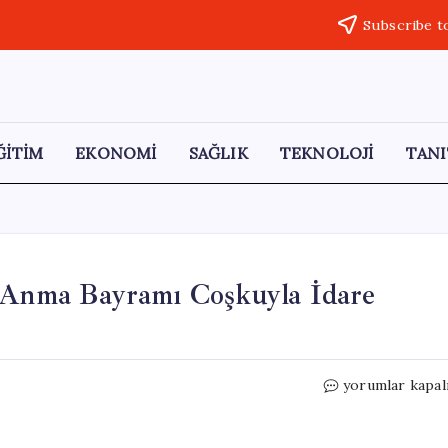
Subscribe t
ĞİTİM
EKONOMİ
SAĞLIK
TEKNOLOJİ
TANI
ü Anma Bayramı Coşkuyla İdare
Kırşehir’de
yorumlar kapal
19
Mayıs
Atatürk’ü