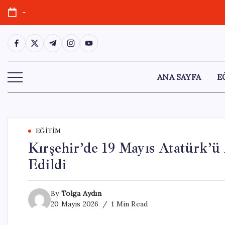
Skip
-
to
content
https://www.facebook.com/
https://twitter.com/
https://t.me/
https://www.instagram.com/
https://youtube.com/
ANA SAYFA
E
EĞITIM
Kırşehir’de 19 Mayıs Atatürk’
Edildi
By
Tolga Aydın
20 Mayıs 2026
1 Min Read