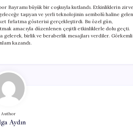
Anma
or Bayramı büyük bir coşkuyla kutlandı. Etkinliklerin zirv
Bayramı
eleceğe taşıyan ve yerli teknolojinin sembolü haline gele
Coşkuyla
et fırlatma gösterisi gerçekleştirdi. Bu özel gün,
İdare
mak amacıyla düzenlenen çeşitli etkinliklerle dolu geçti.
Edildi
a gelerek, birlik ve beraberlik mesajları verdiler. Görkemli
için
anlam kazandı.
Author
lga Aydın