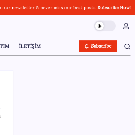
o our newsletter & never miss our best posts.
Subscribe Now!
TIM
İLETİŞİM
Subscribe
SON YAZILAR
ı
Kılıçdaroğlu görevden almıştı… YSK’den
‘YENİ Parti’ kararı: Mehmet Hadimi