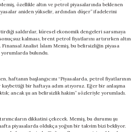
Günler
Memiş, özellikle altın ve petrol piyasalarında beklenen
Geçirecek
yasalar aniden yükselir, ardından düşer” ifadelerini
için
eştirdiği saldırılar, küresel ekonomik dengeleri sarsmaya
nuçsuz kalması, brent petrol fiyatlarını artırırken altın
Finansal Analist İslam Memiş, bu belirsizliğin piyasa
ci yorumlarda bulundu.
en, haftanın başlangıcını “Piyasalarda, petrol fiyatlarının
r kaybettiği bir haftaya adım atıyoruz. Eğer bir anlaşma
tık; ancak şu an belirsizlik hakim” sözleriyle yorumladı.
atırımcıların dikkatini çekecek. Memiş, bu durumu şu
afta piyasalarda oldukça yoğun bir takvim bizi bekliyor.