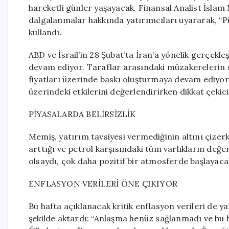
hareketli günler yaşayacak. Finansal Analist İslam 
dalgalanmalar hakkında yatırımcıları uyararak, “Pi
kullandı.
ABD ve İsrail’in 28 Şubat’ta İran’a yönelik gerçekl
devam ediyor. Taraflar arasındaki müzakerelerin so
fiyatları üzerinde baskı oluşturmaya devam ediyor. 
üzerindeki etkilerini değerlendirirken dikkat çeki
PİYASALARDA BELİRSİZLİK
Memiş, yatırım tavsiyesi vermediğinin altını çizerk
arttığı ve petrol karşısındaki tüm varlıkların değe
olsaydı, çok daha pozitif bir atmosferde başlayacak
ENFLASYON VERİLERİ ÖNE ÇIKIYOR
Bu hafta açıklanacak kritik enflasyon verileri de y
şekilde aktardı: “Anlaşma henüz sağlanmadı ve bu h