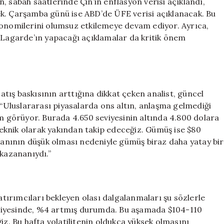
, sabah saatlerinde Çin’in enflasyon verisi açıklandı,
k. Çarşamba günü ise ABD’de ÜFE verisi açıklanacak. Bu
e ekonomilerini olumsuz etkilemeye devam ediyor. Ayrıca,
agarde’ın yapacağı açıklamalar da kritik önem
ış baskısının arttığına dikkat çeken analist, güncel
Uluslararası piyasalarda ons altın, anlaşma gelmediği
em görüyor. Burada 4.650 seviyesinin altında 4.800 dolara
 teknik olarak yakından takip edeceğiz. Gümüş ise $80
oranının düşük olması nedeniyle gümüş biraz daha yatay bir
 kazananıydı.”
ırımcıları bekleyen olası dalgalanmaları şu sözlerle
 seviyesinde, %4 artmış durumda. Bu aşamada $104-110
iz. Bu hafta volatilitenin oldukça yüksek olmasını