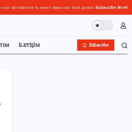
o our newsletter & never miss our best posts.
Subscribe Now!
TIM
İLETİŞİM
Subscribe
ı
SON YAZILAR
10 milyarlık borç hal esnafını vurdu