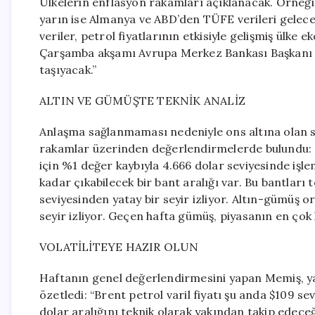
Ülkelerin enflasyon rakamları açıklanacak. Örneğin
yarın ise Almanya ve ABD’den TÜFE verileri gelece
veriler, petrol fiyatlarının etkisiyle gelişmiş ülk
Çarşamba akşamı Avrupa Merkez Bankası Başkanı L
taşıyacak.”
ALTIN VE GÜMÜŞTE TEKNİK ANALİZ
Anlaşma sağlanmaması nedeniyle ons altına olan sat
rakamlar üzerinden değerlendirmelerde bulundu: “
için %1 değer kaybıyla 4.666 dolar seviyesinde işl
kadar çıkabilecek bir bant aralığı var. Bu bantları
seviyesinden yatay bir seyir izliyor. Altın-gümüş 
seyir izliyor. Geçen hafta gümüş, piyasanın en çok
VOLATİLİTEYE HAZIR OLUN
Haftanın genel değerlendirmesini yapan Memiş, yat
özetledi: “Brent petrol varil fiyatı şu anda $109
dolar aralığını teknik olarak yakından takip edeceğ