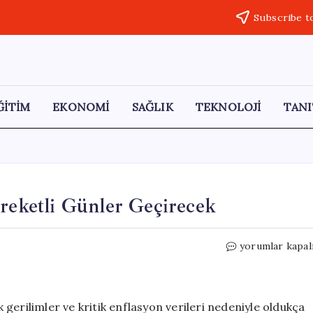
Subscribe t
ĞİTİM
EKONOMİ
SAĞLIK
TEKNOLOJİ
TANI
areketli Günler Geçirecek
Altın
yorumlar kapal
Yatırımcıları
Bu
Hafta
Hareketli
ik gerilimler ve kritik enflasyon verileri nedeniyle oldukça