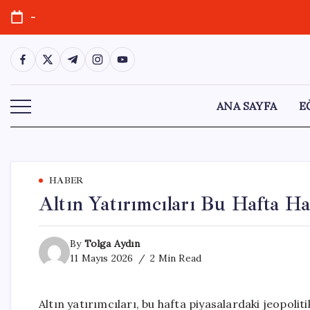
Skip
-
to
content
https://www.facebook.com/
https://twitter.com/
https://t.me/
https://www.instagram.com/
https://youtube.com/
ANA SAYFA
E
HABER
Altın Yatırımcıları Bu Hafta H
By
Tolga Aydın
11 Mayıs 2026
2 Min Read
Altın yatırımcıları, bu hafta piyasalardaki jeopolit