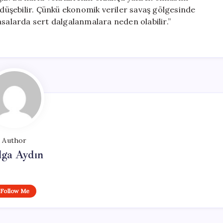
n düşebilir. Çünkü ekonomik veriler savaş gölgesinde
asalarda sert dalgalanmalara neden olabilir.”
Author
lga Aydın
Follow Me