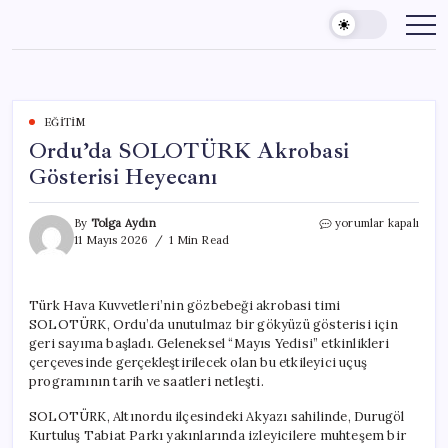
Skip
to
content
EĞITIM
Ordu’da SOLOTÜRK Akrobasi
Gösterisi Heyecanı
Ordu’da
By
Tolga Aydın
yorumlar kapalı
SOLOTÜRK
11 Mayıs 2026
1 Min Read
Akrobasi
Gösterisi
Heyecanı
Türk Hava Kuvvetleri’nin gözbebeği akrobasi timi
için
SOLOTÜRK, Ordu’da unutulmaz bir gökyüzü gösterisi için
geri sayıma başladı. Geleneksel “Mayıs Yedisi” etkinlikleri
çerçevesinde gerçekleştirilecek olan bu etkileyici uçuş
programının tarih ve saatleri netleşti.
SOLOTÜRK, Altınordu ilçesindeki Akyazı sahilinde, Durugöl
Kurtuluş Tabiat Parkı yakınlarında izleyicilere muhteşem bir