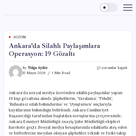
Skip
to
content
EĞITIM
Ankara’da Silahlı Paylaşımlara
Operasyon: 19 Gözaltı
Ankara’da
By
Tolga Aydın
yorumlar kapalı
Silahlı
13 Mayıs 2026
1 Min Read
Paylaşımlara
Operasyon:
19
Ankara’da sosyal medya üzerinden silahlı paylaşımlar yapan
Gözaltı
19 kişi gözaltına alındı. Şüphelilerin, ‘Yaralama’, ‘Tehdit’,
için
‘Ruhsatsız silah bulundurma’ ve ‘Uyuşturucu’ suçlarıyla
kayıtlarının bulunduğu belirlendi. Ankara Cumhuriyet
Başsavcılığı tarafından başlatılan soruşturma çerçevesinde,
Ankara Emniyet Müdürlüğü Asayiş Şube Müdürlüğü ekipleri
harekete geçti. Sosyal medya hesaplarında silahlarla ateş eden
ve birbirlerine meydan okuyan şüpheliler, teknik ve fiziki takip