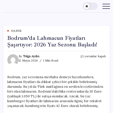
Skip
to
content
HABER
Bodrum’da Lahmacun Fiyatları
Şaşırtıyor: 2026 Yaz Sezonu Başladı!
Bodrum’da
By
Tolga Aydın
yorumlar kapalı
Lahmacun
12 Mayıs 2026
1 Min Read
Fiyatları
Şaşırtıyor:
2026
Bodrum, yaz sezonuna merhaba demeye hazırlanırken,
Yaz
lahmacun fiyatları da dikkat çekici bir şekilde belirlenmiş
Sezonu
Başladı!
durumda. Bu yıl da Türk mutfağının en sevilen lezzetlerinden
için
biri olan lahmacun, Bodrum’daki lüks restoranlarda 30 Euro
(yaklaşık 1.050 TL) ile satışa sunulacak. Ancak, bu yaz
hamburger fiyatları ile lahmacun arasında ilginç bir rekabet
yaşanacak; hamburgerin fiyatı 42 Euro olarak belirlenmiş.