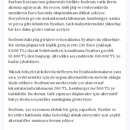
Kurban Bayramı’nın gelmesiyle birlikte Bodrum, tatilcilerin
akınına uğrayacak. Bu sezon, ünlü plaj ve restoranlarda
menülerin Euro bazında oluşturulması dikkat çekiyor.
Sosyetenin gözde mekanlarında lahmacun, hamburger, salata
ve pizza gibi ürünlerin fiyatları, tatil maliyetlerindeki yükselişi
bir kez daha gözler önüne seriyor.
Bodrum’daki plaj girişleri ve konaklama fiyatları da yükselişte.
Bir otelin plajına tek kişilik giriş ücreti 230 Euro (yaklaşık
8.000 TL) olarak belirlenirken, konaklama fiyatları gecelik
10.000 TL’den başlayıp, ultra lüks seçeneklerde 100.000 TL’ye
kadar çıkabiliyor.
Yüksek bütçeli tatilcileri hedefleyen bu fiyatlandırmaların yanı
sıra, yerli turistler için de uygun alternatiflerin mevcut olduğu
ifade ediliyor. Bodrum’un merkezinde yer alan esnaf
lokantalarında lahmacun 200 TL, hamburger ise 500 TL’ye
tadılabilir. Bu durum, tatil yapmayı düşünenler için alternatif
bütçe dostu seçenekler sunduğunu gösteriyor.
Bodrum, yaz sezonuna iddialı bir giriş yaparken, fiyatlar ve
lezzetler hakkında daha fazla bilgi almak isteyenler için çeşitli
alternatifler sunmaya devam ediyor.