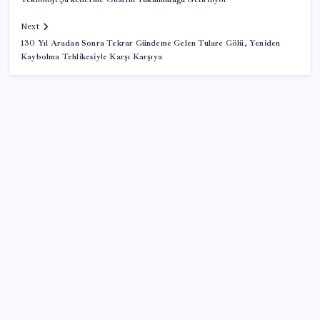
Next
130 Yıl Aradan Sonra Tekrar Gündeme Gelen Tulare Gölü, Yeniden
Kaybolma Tehlikesiyle Karşı Karşıya
SON YAZILAR
Türk şirketinden Avrupa’ya kritik yatırım: Yeni şirket
resmen kuruldu
Hyundai IONIQ 6 Yenilendi: İşte Türkiye Fiyatları
Oyun Laptop’unda Soğutma Sistemi Rehberi