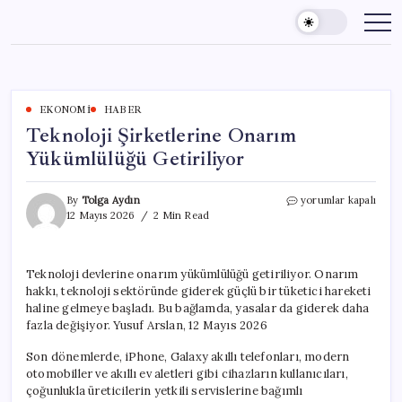
Skip
to
content
EKONOMI
HABER
Teknoloji Şirketlerine Onarım
Yükümlülüğü Getiriliyor
Teknoloji
By
Tolga Aydın
yorumlar kapalı
Şirketlerine
12 Mayıs 2026
2 Min Read
Onarım
Yükümlülüğü
Getiriliyor
Teknoloji devlerine onarım yükümlülüğü getiriliyor. Onarım
için
hakkı, teknoloji sektöründe giderek güçlü bir tüketici hareketi
haline gelmeye başladı. Bu bağlamda, yasalar da giderek daha
fazla değişiyor. Yusuf Arslan, 12 Mayıs 2026
Son dönemlerde, iPhone, Galaxy akıllı telefonları, modern
otomobiller ve akıllı ev aletleri gibi cihazların kullanıcıları,
çoğunlukla üreticilerin yetkili servislerine bağımlı