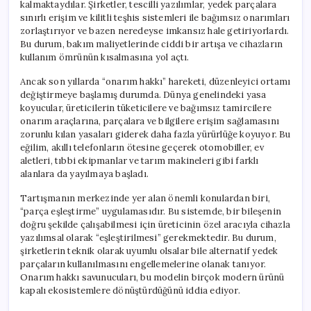
kalmaktaydılar. Şirketler, tescilli yazılımlar, yedek parçalara
sınırlı erişim ve kilitli teşhis sistemleri ile bağımsız onarımları
zorlaştırıyor ve bazen neredeyse imkansız hale getiriyorlardı.
Bu durum, bakım maliyetlerinde ciddi bir artışa ve cihazların
kullanım ömrünün kısalmasına yol açtı.
Ancak son yıllarda “onarım hakkı” hareketi, düzenleyici ortamı
değiştirmeye başlamış durumda. Dünya genelindeki yasa
koyucular, üreticilerin tüketicilere ve bağımsız tamircilere
onarım araçlarına, parçalara ve bilgilere erişim sağlamasını
zorunlu kılan yasaları giderek daha fazla yürürlüğe koyuyor. Bu
eğilim, akıllı telefonların ötesine geçerek otomobiller, ev
aletleri, tıbbi ekipmanlar ve tarım makineleri gibi farklı
alanlara da yayılmaya başladı.
Tartışmanın merkezinde yer alan önemli konulardan biri,
“parça eşleştirme” uygulamasıdır. Bu sistemde, bir bileşenin
doğru şekilde çalışabilmesi için üreticinin özel aracıyla cihazla
yazılımsal olarak “eşleştirilmesi” gerekmektedir. Bu durum,
şirketlerin teknik olarak uyumlu olsalar bile alternatif yedek
parçaların kullanılmasını engellemelerine olanak tanıyor.
Onarım hakkı savunucuları, bu modelin birçok modern ürünü
kapalı ekosistemlere dönüştürdüğünü iddia ediyor.