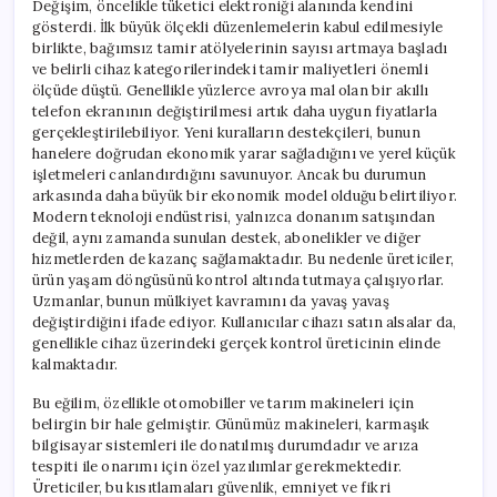
Değişim, öncelikle tüketici elektroniği alanında kendini
gösterdi. İlk büyük ölçekli düzenlemelerin kabul edilmesiyle
birlikte, bağımsız tamir atölyelerinin sayısı artmaya başladı
ve belirli cihaz kategorilerindeki tamir maliyetleri önemli
ölçüde düştü. Genellikle yüzlerce avroya mal olan bir akıllı
telefon ekranının değiştirilmesi artık daha uygun fiyatlarla
gerçekleştirilebiliyor. Yeni kuralların destekçileri, bunun
hanelere doğrudan ekonomik yarar sağladığını ve yerel küçük
işletmeleri canlandırdığını savunuyor. Ancak bu durumun
arkasında daha büyük bir ekonomik model olduğu belirtiliyor.
Modern teknoloji endüstrisi, yalnızca donanım satışından
değil, aynı zamanda sunulan destek, abonelikler ve diğer
hizmetlerden de kazanç sağlamaktadır. Bu nedenle üreticiler,
ürün yaşam döngüsünü kontrol altında tutmaya çalışıyorlar.
Uzmanlar, bunun mülkiyet kavramını da yavaş yavaş
değiştirdiğini ifade ediyor. Kullanıcılar cihazı satın alsalar da,
genellikle cihaz üzerindeki gerçek kontrol üreticinin elinde
kalmaktadır.
Bu eğilim, özellikle otomobiller ve tarım makineleri için
belirgin bir hale gelmiştir. Günümüz makineleri, karmaşık
bilgisayar sistemleri ile donatılmış durumdadır ve arıza
tespiti ile onarımı için özel yazılımlar gerekmektedir.
Üreticiler, bu kısıtlamaları güvenlik, emniyet ve fikri