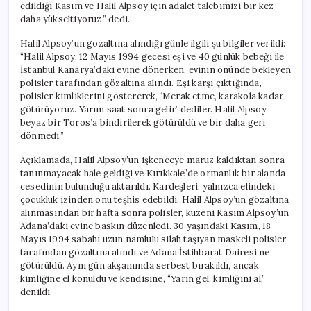
edildiği Kasım ve Halil Alpsoy için adalet talebimizi bir kez
daha yükseltiyoruz,” dedi.
Halil Alpsoy’un gözaltına alındığı günle ilgili şu bilgiler verildi:
“Halil Alpsoy, 12 Mayıs 1994 gecesi eşi ve 40 günlük bebeği ile
İstanbul Kanarya’daki evine dönerken, evinin önünde bekleyen
polisler tarafından gözaltına alındı. Eşi karşı çıktığında,
polisler kimliklerini göstererek, ‘Merak etme, karakola kadar
götürüyoruz. Yarım saat sonra gelir,’ dediler. Halil Alpsoy,
beyaz bir Toros’a bindirilerek götürüldü ve bir daha geri
dönmedi.”
Açıklamada, Halil Alpsoy’un işkenceye maruz kaldıktan sonra
tanınmayacak hale geldiği ve Kırıkkale’de ormanlık bir alanda
cesedinin bulunduğu aktarıldı. Kardeşleri, yalnızca elindeki
çocukluk izinden onu teşhis edebildi. Halil Alpsoy’un gözaltına
alınmasından bir hafta sonra polisler, kuzeni Kasım Alpsoy’un
Adana’daki evine baskın düzenledi. 30 yaşındaki Kasım, 18
Mayıs 1994 sabahı uzun namlulu silah taşıyan maskeli polisler
tarafından gözaltına alındı ve Adana İstihbarat Dairesi’ne
götürüldü. Aynı gün akşamında serbest bırakıldı, ancak
kimliğine el konuldu ve kendisine, “Yarın gel, kimliğini al,”
denildi.