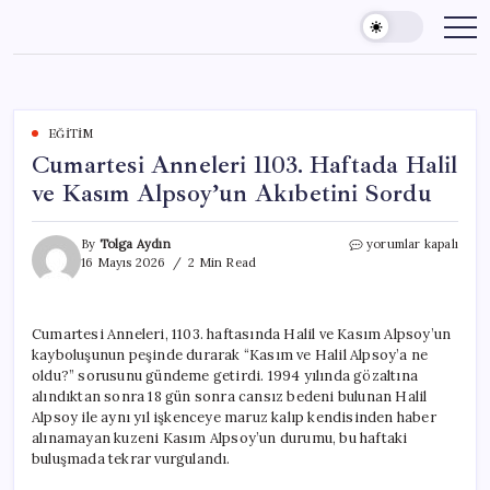
Skip
to
content
EĞITIM
Cumartesi Anneleri 1103. Haftada Halil
ve Kasım Alpsoy’un Akıbetini Sordu
Cumartesi
By
Tolga Aydın
yorumlar kapalı
Anneleri
16 Mayıs 2026
2 Min Read
1103.
Haftada
Halil
Cumartesi Anneleri, 1103. haftasında Halil ve Kasım Alpsoy’un
ve
kayboluşunun peşinde durarak “Kasım ve Halil Alpsoy’a ne
Kasım
Alpsoy’un
oldu?” sorusunu gündeme getirdi. 1994 yılında gözaltına
Akıbetini
alındıktan sonra 18 gün sonra cansız bedeni bulunan Halil
Sordu
Alpsoy ile aynı yıl işkenceye maruz kalıp kendisinden haber
için
alınamayan kuzeni Kasım Alpsoy’un durumu, bu haftaki
buluşmada tekrar vurgulandı.