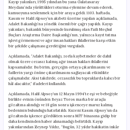
Kayıp yakınları, 1995 yılından bu yana Galatasaray
Meydanı’nda yürüttükleri oturma eylemine devam ederek,
kamuoyuna seslenmek için bir araya geldi. 1103. haftada,
Kasım ve Halil Alpsoy’un akıbeti üzerine yapılan açıklamada,
Adalet Bakanlığı’na yönelik önemli bir çağrı yapıldı. Kayıp
yakınları, bakanlık bünyesinde kurulmuş olan Faili Meçhul
Suçları Araştırma Daire Başkanlığı’nın, yalnızca kayıt tutma
işlevi görmemesi ve ağır insan hakları ihlallerine karşı etkin
bir şekilde çalışması gerektiğini vurguladı.
Açıklamada, “Adalet Bakanlığı, zorla kaybetmeler de dahil
olmak üzere cezasız kalmış ağır insan hakları ihlallerini
kapsamalıdır. Bu birim, gerçeğin ortaya çıkarılmasını ve
faillerin yargı önüne çıkarılmasını sağlayacak etkinlikte
çalışmalıdır. Aksi takdirde, cezasızlık bu topraklarda kalıcı bir
hâl alacaktır,” ifadeleri kullanıldı.
Açıklamada, Halil Alpsoy’un 12 Mayıs 1994’te eşi ve bebeğiyle
birlikte evinin önünden Beyaz Toros marka bir araçla
gözaltına alındığı ve 18 gün sonra işkenceye maruz kalmış
bedeninin bulunduğu hatırlatıldı. Kuzeni Kasım Alpsoy’un da
gözaltında işkence gördükten sonra MİT binasına gidip bir
daha kendisinden haber alınamadığı belirtildi. Kayıp
yakınlarından Zeynep Yıldız, “Bugün, 32 yıldır hakikatin inkâr