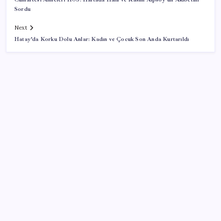
Sordu
Next
Hatay’da Korku Dolu Anlar: Kadın ve Çocuk Son Anda Kurtarıldı
SON YAZILAR
Epic Games’in 13 Ağustos’a kadar ücretsiz verdiği
oyunlar belli oldu
Türk şirketinden Avrupa’ya kritik yatırım: Yeni şirket
resmen kuruldu