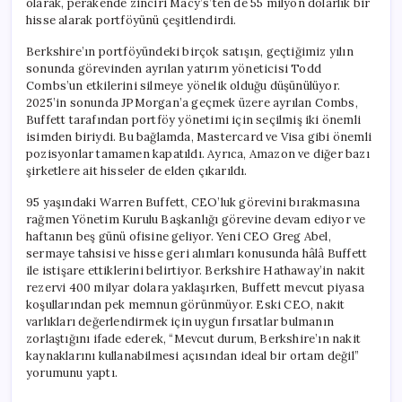
olarak, perakende zinciri Macy’s’ten de 55 milyon dolarlık bir
hisse alarak portföyünü çeşitlendirdi.
Berkshire’ın portföyündeki birçok satışın, geçtiğimiz yılın
sonunda görevinden ayrılan yatırım yöneticisi Todd
Combs’un etkilerini silmeye yönelik olduğu düşünülüyor.
2025’in sonunda JPMorgan’a geçmek üzere ayrılan Combs,
Buffett tarafından portföy yönetimi için seçilmiş iki önemli
isimden biriydi. Bu bağlamda, Mastercard ve Visa gibi önemli
pozisyonlar tamamen kapatıldı. Ayrıca, Amazon ve diğer bazı
şirketlere ait hisseler de elden çıkarıldı.
95 yaşındaki Warren Buffett, CEO’luk görevini bırakmasına
rağmen Yönetim Kurulu Başkanlığı görevine devam ediyor ve
haftanın beş günü ofisine geliyor. Yeni CEO Greg Abel,
sermaye tahsisi ve hisse geri alımları konusunda hâlâ Buffett
ile istişare ettiklerini belirtiyor. Berkshire Hathaway’in nakit
rezervi 400 milyar dolara yaklaşırken, Buffett mevcut piyasa
koşullarından pek memnun görünmüyor. Eski CEO, nakit
varlıkları değerlendirmek için uygun fırsatlar bulmanın
zorlaştığını ifade ederek, “Mevcut durum, Berkshire’ın nakit
kaynaklarını kullanabilmesi açısından ideal bir ortam değil”
yorumunu yaptı.