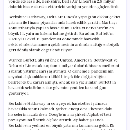
yönde etkilese de, Berkshire, Delta Air Lines’tan 2,6 milyar
Yatırım
dolarlık hisse alarak sektördeki varlığını yeniden güçlendirdi.
Yapıyor
için
Berkshire Hathaway, Delta Air Lines’a yaptığı bu dikkat çekici
yatırım ile finans piyasalarında hareketlilik yarattı. Mart ayı
sonu itibarıyla yapılan hisse alımı, Delta’yı Berkshire’ın en
büyük 14. yatırım kalemi haline getirdi. Bu adım, Buffett’ın
2020 yılı Covid-19 pandemisi döneminde havacılık
sektöründen tamamen çekilmesinin ardından attığı en büyük
geri dönüş olarak değerlendiriliyor.
Warren Buffett, altı yıl önce United, American, Southwest ve
Delta Air Lines’taki toplam 4 milyar dolarlık hisse senetlerini
satarak yatırımcıları şaşırtmıştı. O dönemde, pandeminin
seyahat alışkanlıklarını köklü bir şekilde değiştirdiğini
belirterek bu kararı almıştı. Ancak son yatırımlar, Buffett’ın
havacılık sektörüne olan güvenini yeniden kazandığını
gösteriyor.
Berkshire Hathaway’in son çeyrek hareketleri yalnızca
havacılıkla sınırlı kalmadı. Şirket, enerji devi Chevron’daki
hisselerini azaltırken, Google’ın ana şirketi Alphabet’teki
pozisyonunu önemli ölçüde artırdı. Alphabet şu anda
Berkshire’ın yedinci en büyük yatırımı konumuna geldi. Ek