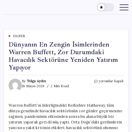
Skip
to
content
HABER
Dünyanın En Zengin İsimlerinden
Warren Buffett, Zor Durumdaki
Havacılık Sektörüne Yeniden Yatırım
Yapıyor
Dünyanın
By
Tolga Aydın
yorumlar kapalı
En
16 Mayıs 2026
2 Min Read
Zengin
İsimlerinden
Warren
Warren Buffett’ın liderliğindeki Berkshire Hathaway, tüm
Buffett,
dünya genelinde havacılık sektörünün zor günler geçirmesine
Zor
Durumdaki
rağmen, pandeminin etkisinden sonra bu alana büyük bir
Havacılık
yatırım yaparak geri dönüş yaptı. Orta Doğu’daki gerilimlerin
Sektörüne
yanı sıra yakıt krizinin etkileri, havacılık sektörünü olumsuz
Yeniden