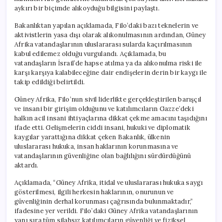
aykırı bir biçimde alıkoyduğu bilgisini paylaştı.
Bakanlıktan yapılan açıklamada, Filo’daki bazı teknelerin ve
aktivistlerin yasa dışı olarak alıkonulmasının ardından, Güney
Afrika vatandaşlarının uluslararası sularda kaçırılmasının
kabul edilemez olduğu vurgulandı. Açıklamada, bu
vatandaşların İsrail’de hapse atılma ya da alıkonulma riski ile
karşı karşıya kalabileceğine dair endişelerin derin bir kaygı ile
takip edildiği belirtildi.
Güney Afrika, Filo’nun sivil liderlikte gerçekleştirilen barışçıl
ve insani bir girişim olduğunu ve katılımcıların Gazze’deki
halkın acil insani ihtiyaçlarına dikkat çekme amacını taşıdığını
ifade etti. Gelişmelerin ciddi insani, hukuki ve diplomatik
kaygılar yarattığına dikkat çeken Bakanlık, ülkenin
uluslararası hukuka, insan haklarının korunmasına ve
vatandaşlarının güvenliğine olan bağlılığını sürdürdüğünü
aktardı.
Açıklamada, “Güney Afrika, itidal ve uluslararası hukuka saygı
gösterilmesi, ilgili herkesin haklarının, onurunun ve
güvenliğinin derhal korunması çağrısında bulunmaktadır,”
ifadesine yer verildi. Filo’daki Güney Afrika vatandaşlarının
yanı sıra tüm silahsız katılımcıların güvenliği ve fiziksel