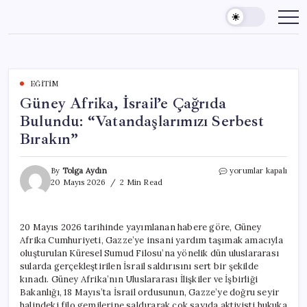
Skip
to
content
EĞITIM
Güney Afrika, İsrail’e Çağrıda
Bulundu: “Vatandaşlarımızı Serbest
Bırakın”
Güney
By
Tolga Aydın
yorumlar kapalı
Afrika,
20 Mayıs 2026
2 Min Read
İsrail’e
Çağrıda
Bulundu:
20 Mayıs 2026 tarihinde yayımlanan habere göre, Güney
“Vatandaşlarımızı
Afrika Cumhuriyeti, Gazze’ye insani yardım taşımak amacıyla
Serbest
Bırakın”
oluşturulan Küresel Sumud Filosu’na yönelik dün uluslararası
için
sularda gerçekleştirilen İsrail saldırısını sert bir şekilde
kınadı. Güney Afrika’nın Uluslararası İlişkiler ve İşbirliği
Bakanlığı, 18 Mayıs’ta İsrail ordusunun, Gazze’ye doğru seyir
halindeki filo gemilerine saldırarak çok sayıda aktivisti hukuka