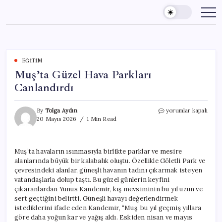
Skip
to
content
EĞITIM
Muş’ta Güzel Hava Parkları
Canlandırdı
Muş’ta
By
Tolga Aydın
yorumlar kapalı
Güzel
20 Mayıs 2026
1 Min Read
Hava
Parkları
Canlandırdı
Muş’ta havaların ısınmasıyla birlikte parklar ve mesire
için
alanlarında büyük bir kalabalık oluştu. Özellikle Göletli Park ve
çevresindeki alanlar, güneşli havanın tadını çıkarmak isteyen
vatandaşlarla dolup taştı. Bu güzel günlerin keyfini
çıkaranlardan Yunus Kandemir, kış mevsiminin bu yıl uzun ve
sert geçtiğini belirtti. Güneşli havayı değerlendirmek
istediklerini ifade eden Kandemir, “Muş, bu yıl geçmiş yıllara
göre daha yoğun kar ve yağış aldı. Eskiden nisan ve mayıs