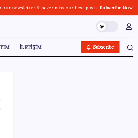
o our newsletter & never miss our best posts.
Subscribe Now!
TIM
İLETİŞİM
Subscribe
ı
SON YAZILAR
Hyundai IONIQ 6 Yenilendi: İşte Türkiye
Fiyatları