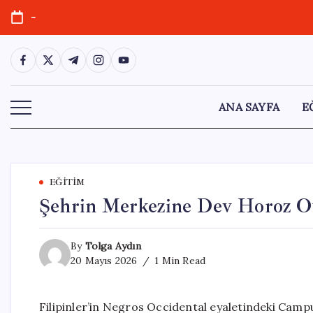
Skip
-
to
content
https://www.facebook.com/
https://twitter.com/
https://t.me/
https://www.instagram.com/
https://youtube.com/
ANA SAYFA
E
EĞITIM
Şehrin Merkezine Dev Horoz Ot
By
Tolga Aydın
20 Mayıs 2026
1 Min Read
Filipinler’in Negros Occidental eyaletindeki Camp