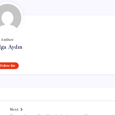
Author
lga Aydın
Follow Me
Next