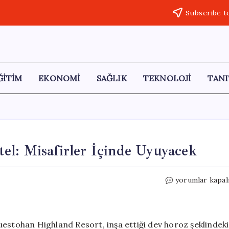
Subscribe t
ĞİTİM
EKONOMİ
SAĞLIK
TEKNOLOJİ
TANI
el: Misafirler İçinde Uyuyacek
Şehrin
yorumlar kapal
Merkezine
Dev
Horoz
Otel:
uestohan Highland Resort, inşa ettiği dev horoz şeklindeki