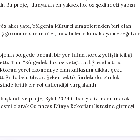
Misafirler
dı. Bu proje, “dünyanın en yüksek horoz şeklindeki yapısı”
İçinde
Uyuyacek
için
 göz alıcı yapı, bölgenin kültürel simgelerinden biri olan
ış görünüm sunan otel, misafirlerin konaklayabileceği ta
enin bölgede önemli bir yer tutan horoz yetiştiriciliği
etti. Tan, “Bölgedeki horoz yetiştiriciliği endüstrisi
ektörün yerel ekonomiye olan katkısına dikkat çekti.
ttığı da belirtiliyor. Şeker sektöründeki durgunluk
de kritik bir rol üstlendiği vurgulandı.
başlandı ve proje, Eylül 2024 itibarıyla tamamlanarak
esmi olarak Guinness Dünya Rekorları listesine girmeyi