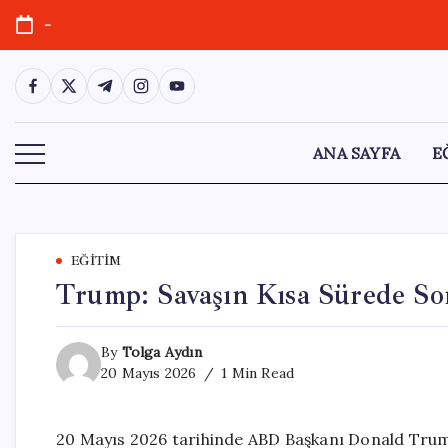
Skip
-
to
content
https://www.facebook.com/
https://twitter.com/
https://t.me/
https://www.instagram.com/
https://youtube.com/
ANA SAYFA
E
EĞITIM
Trump: Savaşın Kısa Sürede So
By
Tolga Aydın
20 Mayıs 2026
1 Min Read
20 Mayıs 2026 tarihinde ABD Başkanı Donald Trum