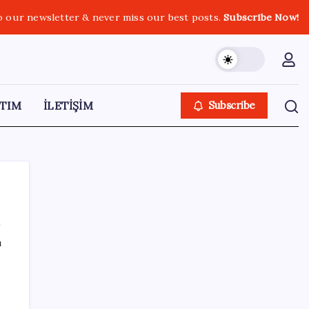
o our newsletter & never miss our best posts.
Subscribe Now!
TIM
İLETİŞİM
Subscribe
ı
SON YAZILAR
Türk şirketinden Avrupa’ya kritik yatırım:
Yeni şirket resmen kuruldu