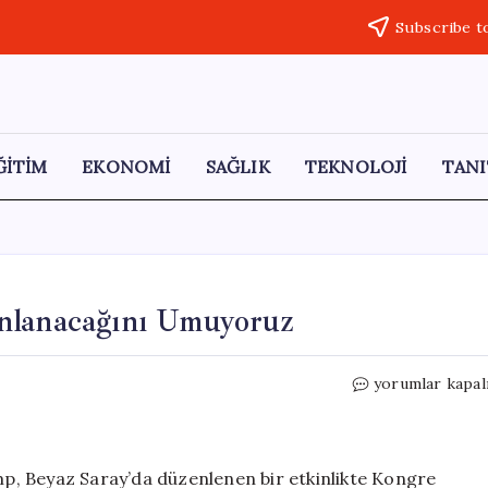
Subscribe t
ĞİTİM
EKONOMİ
SAĞLIK
TEKNOLOJİ
TANI
nlanacağını Umuyoruz
Trump:
yorumlar kapal
Savaşın
Kısa
Sürede
Sonlanacağını
p, Beyaz Saray’da düzenlenen bir etkinlikte Kongre