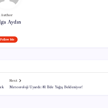
Author
lga Aydın
Follow Me
Next
cek
Meteoroloji Uyardı: 81 İlde Yağış Bekleniyor!