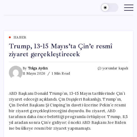
Skip
to
content
HABER
Trump, 13-15 Mayıs’ta Çin’e resmî
ziyaret gerçekleştirecek
Trump,
By
Tolga Aydın
yorumlar kapalı
13-
11 Mayıs 2026
1 Min Read
15
Mayıs’ta
Çin’e
ABD Başkanı Donald Trump’ın, 13-15 Mayıs tarihlerinde Çin’i
resmî
ziyaret edeceği açıklandı. Çin Dışişleri Bakanlığı, Trump’ın,
ziyaret
gerçekleştirecek
Çin Devlet Başkanı Şi Cinping’in daveti üzerine Pekin’e resmi
için
bir ziyaret gerçekleştireceğini duyurdu. Bu ziyaret, ABD
tarafının daha önce belirttiği programla örtüşüyor. Trump, 8,5
yıl aradan sonra Çin’e gidiyor; önceki ABD Başkanı Joe Biden
ise bu ülkeye resmi bir ziyaret yapmamıştı.